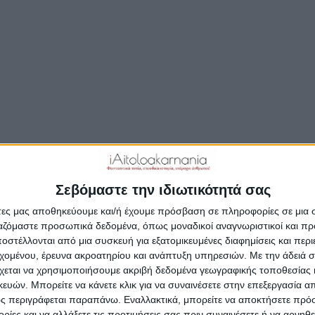
ΣΥΝΕΧΊΣΤΕ ΤΗΝ ΑΝΆΓΝΩΣΗ…
Δημοσιεύτηκε:
23 Μαΐου 2017
Συντάκτης:
Newsroom
Σεβόμαστε την ιδιωτικότητά σας
άτες μας αποθηκεύουμε και/ή έχουμε πρόσβαση σε πληροφορίες σε μια
ργαζόμαστε προσωπικά δεδομένα, όπως μοναδικοί αναγνωριστικοί και 
στέλλονται από μια συσκευή για εξατομικευμένες διαφημίσεις και περ
εχομένου, έρευνα ακροατηρίου και ανάπτυξη υπηρεσιών.
Με την άδειά σα
χεται να χρησιμοποιήσουμε ακριβή δεδομένα γεωγραφικής τοποθεσίας 
ών. Μπορείτε να κάνετε κλικ για να συναινέσετε στην επεξεργασία απ
ς περιγράφεται παραπάνω. Εναλλακτικά, μπορείτε να αποκτήσετε πρό
ίες και να αλλάξετε τις προτιμήσεις σας πριν συναινέσετε ή να αρνηθεί