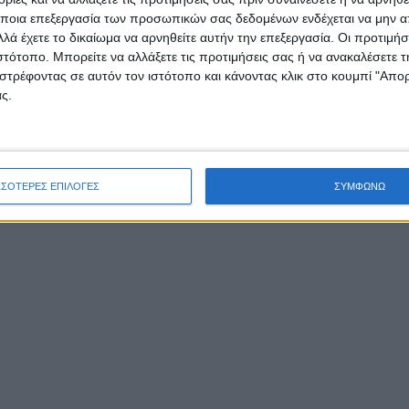
ποια επεξεργασία των προσωπικών σας δεδομένων ενδέχεται να μην απ
λά έχετε το δικαίωμα να αρνηθείτε αυτήν την επεξεργασία. Οι προτιμήσ
/
ΕΙΔΉΣΕΙΣ
ΟΙΚΟΤΟΥΡΙΣΜΌΣ
ιστότοπο. Μπορείτε να αλλάξετε τις προτιμήσεις σας ή να ανακαλέσετε
στρέφοντας σε αυτόν τον ιστότοπο και κάνοντας κλικ στο κουμπί "Απ
ς.
Εικόνες από την
συγκομιδή βαμβακιού
ΣΣΟΤΕΡΕΣ ΕΠΙΛΟΓΕΣ
ΣΥΜΦΩΝΩ
στον κάμπο Νεοχωρίο
Μπήκαν στα χωράφια οι μηχανές για την καθιερω
συλλογή του βαμβακιού… Συγκεκριμένα, τις τελευ
ημέρες υπάρχει κινητικότητα στον κάμπο του
Νεοχωρίου κοντά στις εκβολές του Αχελώου, όπο
οι βαμβακοσυλλεκτικές μηχανές έχουν