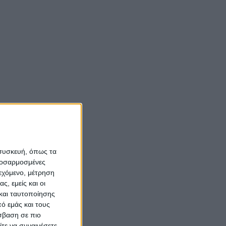
Νίκος Αλιάγας:
«Κληρονόμησα τον
νόστο και την αγάπη
για το Μεσολόγγι»
Σπήλαια
Αιτωλοακαρνανίας:
Ένας άγνωστος
ιστορικός και
 συσκευή, όπως τα
αρχαιολογικός
προσαρμοσμένες
θησαυρός
ιεχόμενο, μέτρηση
ς, εμείς και οι
και ταυτοποίησης
ό εμάς και τους
σβαση σε πιο
τε να συναινέσετε.