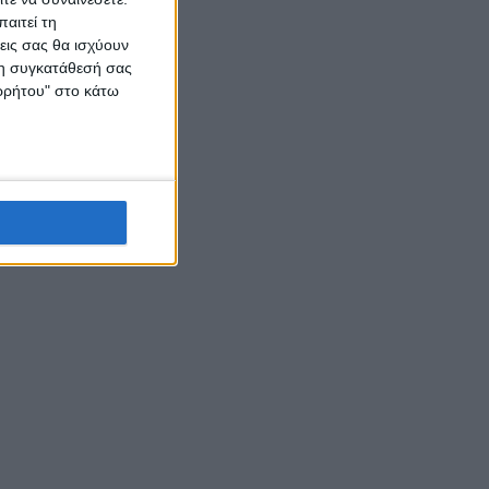
αιτεί τη
εις σας θα ισχύουν
 τη συγκατάθεσή σας
ορρήτου" στο κάτω
υ
μένη
ταίες
υ