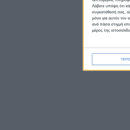
Λάβετε υπόψη ότι κά
συγκατάθεσή σας, αλ
μόνο για αυτόν τον 
ΡΟΉ ΕΙΔΉΣΕΩΝ
ανά πάσα στιγμή επι
μέρος της ιστοσελίδα
Καρυστιανού κατά ΜΜΕ:
Έφυγαν 1.000 από τη ΝΔ για
Σαμαρά και ασχολούνται με
ΠΕΡΙ
ένα μέλος μας από το
Μεσολόγγι
Ο Μητροπολίτης Δαμασκηνός
παρουσίασε τον νέο εφημέριο
π. Ιουστίνο Μουρτζιάπη στο
Πεντάλοφο Μεσολογγίου
Γιορτάζει ο Ιστορικός Ναός
της Μεταμορφώσεως του