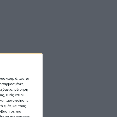
om
Νίκος Αλιάγας:
«Κληρονόμησα τον
νόστο και την αγάπη
για το Μεσολόγγι»
Σπήλαια
Αιτωλοακαρνανίας:
Ένας άγνωστος
ιστορικός και
αρχαιολογικός
 συσκευή, όπως τα
θησαυρός
προσαρμοσμένες
ιεχόμενο, μέτρηση
ς, εμείς και οι
και ταυτοποίησης
ό εμάς και τους
σβαση σε πιο
τε να συναινέσετε.