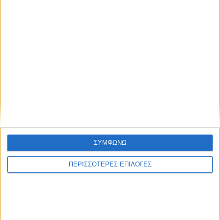
ΔΗΜΟΦΙΛΉ
ΣΥΜΦΩΝΩ
ΠΕΡΙΣΣΟΤΕΡΕΣ ΕΠΙΛΟΓΕΣ
Με υπερηφάνεια και συγκίνηση η παρέλαση των πέντε
μαθητών στον Κάλαμο (vid)