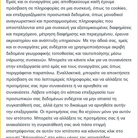
Εμείς και οι συνεργάτες μας αποθηκεύουμε και/ή έχουμε
πρόσβαση σε πληροφορίες σε μια συσκευή, όπως τα cookies,
και επεξεργαζόμαστε προσωπικά δεδομένα, όπως μοναδικοί
ΠΟΛΙΤΙΣΜΌΣ
αναγνωριστικοί και προσαρμοσμένες πληροφορίες που
αποστέλλονται από μια συσκευή για εξατομικευμένες διαφημίσεις
και περιεχόμενο, μέτρηση διαφήμισης και περιεχομένου, έρευνα
ακροατηρίου και ανάπτυξη υπηρεσιών.
Με την άδειά σας, εμείς
ΕΚΔΗΛΩΣΕΙΣ
ΜΟΥΣΙΚΗ
ΔΙΑΚΡΙΣΕΙΣ
και οι συνεργάτες μας ενδέχεται να χρησιμοποιήσουμε ακριβή
δεδομένα γεωγραφικής τοποθεσίας και ταυτοποίησης μέσω
σάρωσης συσκευών. Μπορείτε να κάνετε κλικ για να συναινέσετε
ΕΘΙΜΑ
ΒΙΒΛΙΟ
στην επεξεργασία από εμάς και τους συνεργάτες μας όπως
περιγράφεται παραπάνω. Εναλλακτικά, μπορείτε να αποκτήσετε
πρόσβαση σε πιο λεπτομερείς πληροφορίες και να αλλάξετε τις
προτιμήσεις σας πριν συναινέσετε ή να αρνηθείτε να
ΙΣΤΟΡΊΑ
ΑΠΌΨΕΙΣ
ΠΡΌΣΩΠΑ
ΣΥΝΕΝΤΕΎΞΕΙΣ
|
συναινέσετε.
Λάβετε υπόψη ότι κάποια επεξεργασία των
προσωπικών σας δεδομένων ενδέχεται να μην απαιτεί τη
συγκατάθεσή σας, αλλά έχετε το δικαίωμα να αρνηθείτε αυτήν
ΚΑΤΆΛΟΓΟΣ ΕΠΑΓΓΕΛΜΑΤΙΏΝ
την επεξεργασία. Οι προτιμήσεις σας θα ισχύουν μόνο για αυτόν
τον ιστότοπο. Μπορείτε να αλλάξετε τις προτιμήσεις σας ή να
ανακαλέσετε τη συγκατάθεσή σας ανά πάσα στιγμή
επιστρέφοντας σε αυτόν τον ιστότοπο και κάνοντας κλικ στο
κουμπί "Απορρήτου" στο κάτω μέρος της ιστοσελίδας.