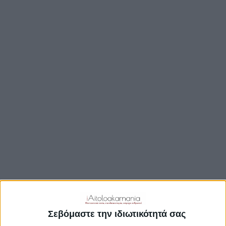
ΒΟΥΛΉ
ΔΉΜΟΙ
ΠΕΡΙΦΈΡΕΙΑ
TRAVEL GUIDE
ΑΞΙΟΘΕΑΤΑ
ΑΡΧΑΙΟΛΟΓΙΚΟΊ ΧΏΡΟΙ
ΚΆΣΤΡΑ
ΓΕΦΎΡΙΑ
ΠΑΡΑΛΊΕΣ
ΛΊΜΝΕΣ
ΓΑΣΤΡΟΝΟΜΙΑ
ΕΞΟΔΟΣ
ΔΡΑΣΤΗΡΙΟΤΗΤΕΣ
Σεβόμαστε την ιδιωτικότητά σας