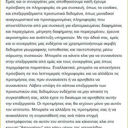
ΠΡΟΟΡΙΣΜΟΊ
ΟΙΚΟΤΟΥΡΙΣΜΟΣ
Εμείς και οι συνεργάτες μας αποθηκεύουμε και/ή έχουμε
πρόσβαση σε πληροφορίες σε μια συσκευή, όπως τα cookies,
και επεξεργαζόμαστε προσωπικά δεδομένα, όπως μοναδικοί
αναγνωριστικοί και προσαρμοσμένες πληροφορίες που
ΠΟΛΙΤΙΣΜΌΣ
αποστέλλονται από μια συσκευή για εξατομικευμένες διαφημίσεις
και περιεχόμενο, μέτρηση διαφήμισης και περιεχομένου, έρευνα
ακροατηρίου και ανάπτυξη υπηρεσιών.
Με την άδειά σας, εμείς
ΕΚΔΗΛΩΣΕΙΣ
ΜΟΥΣΙΚΗ
ΔΙΑΚΡΙΣΕΙΣ
και οι συνεργάτες μας ενδέχεται να χρησιμοποιήσουμε ακριβή
δεδομένα γεωγραφικής τοποθεσίας και ταυτοποίησης μέσω
σάρωσης συσκευών. Μπορείτε να κάνετε κλικ για να συναινέσετε
στην επεξεργασία από εμάς και τους συνεργάτες μας όπως
ΕΘΙΜΑ
ΒΙΒΛΙΟ
περιγράφεται παραπάνω. Εναλλακτικά, μπορείτε να αποκτήσετε
πρόσβαση σε πιο λεπτομερείς πληροφορίες και να αλλάξετε τις
προτιμήσεις σας πριν συναινέσετε ή να αρνηθείτε να
συναινέσετε.
Λάβετε υπόψη ότι κάποια επεξεργασία των
ΙΣΤΟΡΊΑ
ΑΠΌΨΕΙΣ
ΠΡΌΣΩΠΑ
ΣΥΝΕΝΤΕΎΞΕΙΣ
|
προσωπικών σας δεδομένων ενδέχεται να μην απαιτεί τη
συγκατάθεσή σας, αλλά έχετε το δικαίωμα να αρνηθείτε αυτήν
την επεξεργασία. Οι προτιμήσεις σας θα ισχύουν μόνο για αυτόν
ΚΑΤΆΛΟΓΟΣ ΕΠΑΓΓΕΛΜΑΤΙΏΝ
τον ιστότοπο. Μπορείτε να αλλάξετε τις προτιμήσεις σας ή να
ανακαλέσετε τη συγκατάθεσή σας ανά πάσα στιγμή
επιστρέφοντας σε αυτόν τον ιστότοπο και κάνοντας κλικ στο
κουμπί "Απορρήτου" στο κάτω μέρος της ιστοσελίδας.