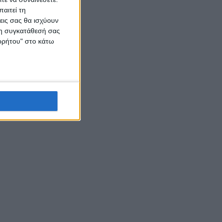
αιτεί τη
εις σας θα ισχύουν
 τη συγκατάθεσή σας
ορρήτου" στο κάτω
εινού
 και
η
m