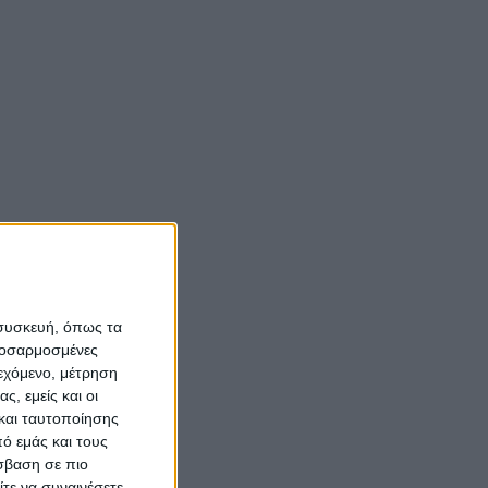
Νίκος Αλιάγας:
«Κληρονόμησα τον
νόστο και την αγάπη
για το Μεσολόγγι»
Σπήλαια
Αιτωλοακαρνανίας:
Ένας άγνωστος
ιστορικός και
αρχαιολογικός
θησαυρός
 συσκευή, όπως τα
προσαρμοσμένες
ιεχόμενο, μέτρηση
ς, εμείς και οι
και ταυτοποίησης
ό εμάς και τους
το
σβαση σε πιο
τε να συναινέσετε.