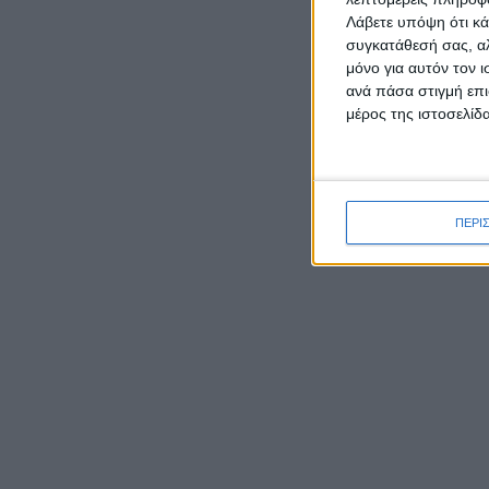
Λάβετε υπόψη ότι κά
συγκατάθεσή σας, αλ
ΡΟΉ ΕΙΔΉΣΕΩΝ
μόνο για αυτόν τον 
ανά πάσα στιγμή επι
μέρος της ιστοσελίδα
Έκθεση φωτογραφιών του
Νίκου Αλιάγα στο Μουσείο
Άλατος
ΠΕΡΙ
Tο Αγγελόκαστρο τρέχει:
Έρχεται στις 10/8 ο 4ος
Αγώνας δρόμου
Ο Ναυτικός Όμιλος
Μεσολογγίου και η «Διέξοδος»
για άλλη μια χρονιά
οργάνωσαν τιμητικές
εκδηλώσεις στον Κάλαμο