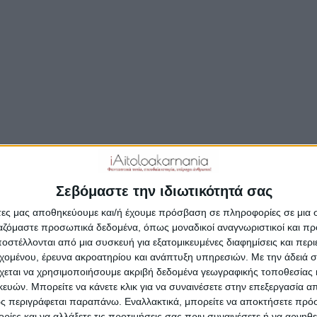
Σεβόμαστε την ιδιωτικότητά σας
άτες μας αποθηκεύουμε και/ή έχουμε πρόσβαση σε πληροφορίες σε μια
ργαζόμαστε προσωπικά δεδομένα, όπως μοναδικοί αναγνωριστικοί και 
στέλλονται από μια συσκευή για εξατομικευμένες διαφημίσεις και περ
/
/
/
FEATURED
TRAVEL GUIDE
ΕΚΔΗΛΏΣΕΙΣ
ΚΟΙΝΩΝΊΑ
εχομένου, έρευνα ακροατηρίου και ανάπτυξη υπηρεσιών.
Με την άδειά σα
χεται να χρησιμοποιήσουμε ακριβή δεδομένα γεωγραφικής τοποθεσίας 
ών. Μπορείτε να κάνετε κλικ για να συναινέσετε στην επεξεργασία απ
Η Γιορτή Τσιγαρίδας σ
ς περιγράφεται παραπάνω. Εναλλακτικά, μπορείτε να αποκτήσετε πρό
ίες και να αλλάξετε τις προτιμήσεις σας πριν συναινέσετε ή να αρνηθεί