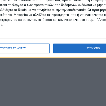
Τρίκλινο Βάλτου (vid)
ποια επεξεργασία των προσωπικών σας δεδομένων ενδέχεται να μην απ
λά έχετε το δικαίωμα να αρνηθείτε αυτήν την επεξεργασία. Οι προτιμήσ
ιστότοπο. Μπορείτε να αλλάξετε τις προτιμήσεις σας ή να ανακαλέσετε
στρέφοντας σε αυτόν τον ιστότοπο και κάνοντας κλικ στο κουμπί "Απ
ς.
Το Σάββατο 30 Δεκεμβρίου 2023, οι κάτοικοι του ορ
χωριού Τρίκλινο στην Αιτωλοακαρνανία
συγκεντρώθηκαν για να γιορτάσουν την παράδοση
τον πολιτισμό τους με μια ξεχωριστή εκδήλωση: τ
ΣΣΟΤΕΡΕΣ ΕΠΙΛΟΓΕΣ
ΣΥΜΦΩΝΩ
Γιορτή Τσιγαρίδας.
ΣΥΝΕΧΊΣΤΕ ΤΗΝ ΑΝΆΓΝΩΣΗ…
Δημοσιεύτηκε:
4 Ιανουαρίου 2024
Συντάκτης:
Newsroo