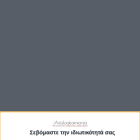
TRAVEL GUIDE
ΑΞΙΟΘΕΑΤΑ
ΑΡΧΑΙΟΛΟΓΙΚΟΊ ΧΏΡΟΙ
ΚΆΣΤΡΑ
ΓΕΦΎΡΙΑ
ΠΑΡΑΛΊΕΣ
ΛΊΜΝΕΣ
ΓΑΣΤΡΟΝΟΜΙΑ
ΕΞΟΔΟΣ
ΔΡΑΣΤΗΡΙΟΤΗΤΕΣ
ΠΡΟΟΡΙΣΜΟΊ
ΟΙΚΟΤΟΥΡΙΣΜΟΣ
Σεβόμαστε την ιδιωτικότητά σας