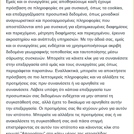
Εμείς και οι συνεργάτες μας αποθηκεύουμε και/ή έχουμε
πρόσβαση σε πληροφορίες σε μια συσκευή, όπως τα cookies,
ΠΟΛΙΤΙΣΜΌΣ
και επεξεργαζόμαστε προσωπικά δεδομένα, όπως μοναδικοί
αναγνωριστικοί και προσαρμοσμένες πληροφορίες που
αποστέλλονται από μια συσκευή για εξατομικευμένες διαφημίσεις
και περιεχόμενο, μέτρηση διαφήμισης και περιεχομένου, έρευνα
ΕΚΔΗΛΩΣΕΙΣ
ΜΟΥΣΙΚΗ
ΔΙΑΚΡΙΣΕΙΣ
ακροατηρίου και ανάπτυξη υπηρεσιών.
Με την άδειά σας, εμείς
και οι συνεργάτες μας ενδέχεται να χρησιμοποιήσουμε ακριβή
δεδομένα γεωγραφικής τοποθεσίας και ταυτοποίησης μέσω
ΕΘΙΜΑ
ΒΙΒΛΙΟ
σάρωσης συσκευών. Μπορείτε να κάνετε κλικ για να συναινέσετε
στην επεξεργασία από εμάς και τους συνεργάτες μας όπως
περιγράφεται παραπάνω. Εναλλακτικά, μπορείτε να αποκτήσετε
πρόσβαση σε πιο λεπτομερείς πληροφορίες και να αλλάξετε τις
ΙΣΤΟΡΊΑ
ΑΠΌΨΕΙΣ
ΠΡΌΣΩΠΑ
ΣΥΝΕΝΤΕΎΞΕΙΣ
|
προτιμήσεις σας πριν συναινέσετε ή να αρνηθείτε να
συναινέσετε.
Λάβετε υπόψη ότι κάποια επεξεργασία των
προσωπικών σας δεδομένων ενδέχεται να μην απαιτεί τη
ΚΑΤΆΛΟΓΟΣ ΕΠΑΓΓΕΛΜΑΤΙΏΝ
συγκατάθεσή σας, αλλά έχετε το δικαίωμα να αρνηθείτε αυτήν
την επεξεργασία. Οι προτιμήσεις σας θα ισχύουν μόνο για αυτόν
τον ιστότοπο. Μπορείτε να αλλάξετε τις προτιμήσεις σας ή να
ανακαλέσετε τη συγκατάθεσή σας ανά πάσα στιγμή
Ετικέτα:
επιστρέφοντας σε αυτόν τον ιστότοπο και κάνοντας κλικ στο
κουμπί "Απορρήτου" στο κάτω μέρος της ιστοσελίδας.