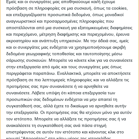
ΠΡΟΟΡΙΣΜΟΊ
ΟΙΚΟΤΟΥΡΙΣΜΟΣ
Εμείς και οι συνεργάτες μας αποθηκεύουμε και/ή έχουμε
πρόσβαση σε πληροφορίες σε μια συσκευή, όπως τα cookies,
και επεξεργαζόμαστε προσωπικά δεδομένα, όπως μοναδικοί
αναγνωριστικοί και προσαρμοσμένες πληροφορίες που
ΠΟΛΙΤΙΣΜΌΣ
αποστέλλονται από μια συσκευή για εξατομικευμένες διαφημίσεις
και περιεχόμενο, μέτρηση διαφήμισης και περιεχομένου, έρευνα
ακροατηρίου και ανάπτυξη υπηρεσιών.
Με την άδειά σας, εμείς
ΕΚΔΗΛΩΣΕΙΣ
ΜΟΥΣΙΚΗ
ΔΙΑΚΡΙΣΕΙΣ
και οι συνεργάτες μας ενδέχεται να χρησιμοποιήσουμε ακριβή
δεδομένα γεωγραφικής τοποθεσίας και ταυτοποίησης μέσω
σάρωσης συσκευών. Μπορείτε να κάνετε κλικ για να συναινέσετε
στην επεξεργασία από εμάς και τους συνεργάτες μας όπως
ΕΘΙΜΑ
ΒΙΒΛΙΟ
περιγράφεται παραπάνω. Εναλλακτικά, μπορείτε να αποκτήσετε
πρόσβαση σε πιο λεπτομερείς πληροφορίες και να αλλάξετε τις
προτιμήσεις σας πριν συναινέσετε ή να αρνηθείτε να
συναινέσετε.
Λάβετε υπόψη ότι κάποια επεξεργασία των
ΙΣΤΟΡΊΑ
ΑΠΌΨΕΙΣ
ΠΡΌΣΩΠΑ
ΣΥΝΕΝΤΕΎΞΕΙΣ
|
προσωπικών σας δεδομένων ενδέχεται να μην απαιτεί τη
συγκατάθεσή σας, αλλά έχετε το δικαίωμα να αρνηθείτε αυτήν
την επεξεργασία. Οι προτιμήσεις σας θα ισχύουν μόνο για αυτόν
ΚΑΤΆΛΟΓΟΣ ΕΠΑΓΓΕΛΜΑΤΙΏΝ
τον ιστότοπο. Μπορείτε να αλλάξετε τις προτιμήσεις σας ή να
ανακαλέσετε τη συγκατάθεσή σας ανά πάσα στιγμή
επιστρέφοντας σε αυτόν τον ιστότοπο και κάνοντας κλικ στο
κουμπί "Απορρήτου" στο κάτω μέρος της ιστοσελίδας.