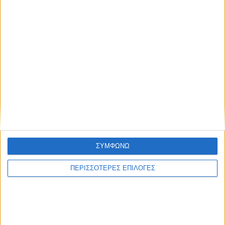
Έξοδο του Μεσολογγίου
Με έντονο ενδιαφέρον και υψηλό
επίπεδο αναμετρήσεων
ολοκληρώθηκε το τριήμερο
Τουρνουά Σκακιού Οινιάδες 2026
Περισσότερα άρθρα
ΣΥΜΦΩΝΩ
ΠΕΡΙΣΣΟΤΕΡΕΣ ΕΠΙΛΟΓΕΣ