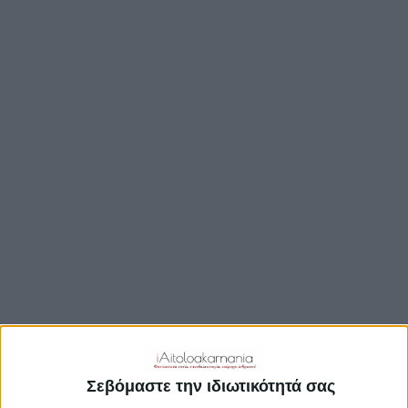
ΒΟΥΛΉ
ΔΉΜΟΙ
ΠΕΡΙΦΈΡΕΙΑ
TRAVEL GUIDE
ΑΞΙΟΘΕΑΤΑ
ΑΡΧΑΙΟΛΟΓΙΚΟΊ ΧΏΡΟΙ
ΚΆΣΤΡΑ
ΓΕΦΎΡΙΑ
ΠΑΡΑΛΊΕΣ
ΛΊΜΝΕΣ
ΓΑΣΤΡΟΝΟΜΙΑ
ΕΞΟΔΟΣ
ΔΡΑΣΤΗΡΙΟΤΗΤΕΣ
Σεβόμαστε την ιδιωτικότητά σας