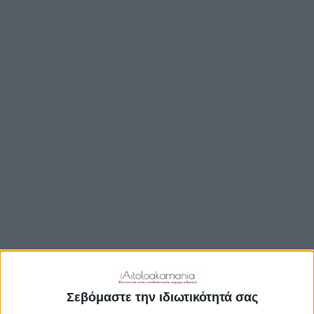
TRAVEL GUIDE
ΑΞΙΟΘΕΑΤΑ
ΑΡΧΑΙΟΛΟΓΙΚΟΊ ΧΏΡΟΙ
ΚΆΣΤΡΑ
ΓΕΦΎΡΙΑ
ΠΑΡΑΛΊΕΣ
ΛΊΜΝΕΣ
ΓΑΣΤΡΟΝΟΜΙΑ
ΕΞΟΔΟΣ
ΔΡΑΣΤΗΡΙΟΤΗΤΕΣ
ΠΡΟΟΡΙΣΜΟΊ
ΟΙΚΟΤΟΥΡΙΣΜΟΣ
Σεβόμαστε την ιδιωτικότητά σας