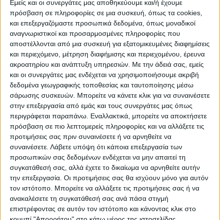
Εμείς και οι συνεργάτες μας αποθηκεύουμε και/ή έχουμε
πρόσβαση σε πληροφορίες σε μια συσκευή, όπως τα cookies,
ΠΟΛΙΤΙΣΜΌΣ
και επεξεργαζόμαστε προσωπικά δεδομένα, όπως μοναδικοί
αναγνωριστικοί και προσαρμοσμένες πληροφορίες που
αποστέλλονται από μια συσκευή για εξατομικευμένες διαφημίσεις
και περιεχόμενο, μέτρηση διαφήμισης και περιεχομένου, έρευνα
ΕΚΔΗΛΩΣΕΙΣ
ΜΟΥΣΙΚΗ
ΔΙΑΚΡΙΣΕΙΣ
ακροατηρίου και ανάπτυξη υπηρεσιών.
Με την άδειά σας, εμείς
και οι συνεργάτες μας ενδέχεται να χρησιμοποιήσουμε ακριβή
δεδομένα γεωγραφικής τοποθεσίας και ταυτοποίησης μέσω
ΕΘΙΜΑ
ΒΙΒΛΙΟ
σάρωσης συσκευών. Μπορείτε να κάνετε κλικ για να συναινέσετε
στην επεξεργασία από εμάς και τους συνεργάτες μας όπως
περιγράφεται παραπάνω. Εναλλακτικά, μπορείτε να αποκτήσετε
πρόσβαση σε πιο λεπτομερείς πληροφορίες και να αλλάξετε τις
ΙΣΤΟΡΊΑ
ΑΠΌΨΕΙΣ
ΠΡΌΣΩΠΑ
ΣΥΝΕΝΤΕΎΞΕΙΣ
|
προτιμήσεις σας πριν συναινέσετε ή να αρνηθείτε να
συναινέσετε.
Λάβετε υπόψη ότι κάποια επεξεργασία των
προσωπικών σας δεδομένων ενδέχεται να μην απαιτεί τη
ΚΑΤΆΛΟΓΟΣ ΕΠΑΓΓΕΛΜΑΤΙΏΝ
συγκατάθεσή σας, αλλά έχετε το δικαίωμα να αρνηθείτε αυτήν
την επεξεργασία. Οι προτιμήσεις σας θα ισχύουν μόνο για αυτόν
τον ιστότοπο. Μπορείτε να αλλάξετε τις προτιμήσεις σας ή να
ανακαλέσετε τη συγκατάθεσή σας ανά πάσα στιγμή
επιστρέφοντας σε αυτόν τον ιστότοπο και κάνοντας κλικ στο
κουμπί "Απορρήτου" στο κάτω μέρος της ιστοσελίδας.