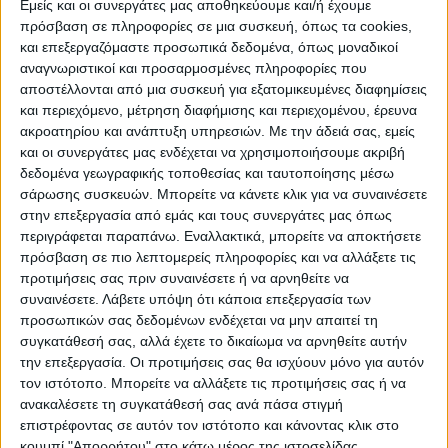
Εμείς και οι συνεργάτες μας αποθηκεύουμε και/ή έχουμε
πρόσβαση σε πληροφορίες σε μια συσκευή, όπως τα cookies,
και επεξεργαζόμαστε προσωπικά δεδομένα, όπως μοναδικοί
ΠΟΛΙΤΙΣΜΌΣ
αναγνωριστικοί και προσαρμοσμένες πληροφορίες που
αποστέλλονται από μια συσκευή για εξατομικευμένες διαφημίσεις
και περιεχόμενο, μέτρηση διαφήμισης και περιεχομένου, έρευνα
ακροατηρίου και ανάπτυξη υπηρεσιών.
Με την άδειά σας, εμείς
ΕΚΔΗΛΩΣΕΙΣ
ΜΟΥΣΙΚΗ
ΔΙΑΚΡΙΣΕΙΣ
και οι συνεργάτες μας ενδέχεται να χρησιμοποιήσουμε ακριβή
δεδομένα γεωγραφικής τοποθεσίας και ταυτοποίησης μέσω
σάρωσης συσκευών. Μπορείτε να κάνετε κλικ για να συναινέσετε
ΕΘΙΜΑ
ΒΙΒΛΙΟ
στην επεξεργασία από εμάς και τους συνεργάτες μας όπως
περιγράφεται παραπάνω. Εναλλακτικά, μπορείτε να αποκτήσετε
πρόσβαση σε πιο λεπτομερείς πληροφορίες και να αλλάξετε τις
προτιμήσεις σας πριν συναινέσετε ή να αρνηθείτε να
ΙΣΤΟΡΊΑ
ΑΠΌΨΕΙΣ
ΠΡΌΣΩΠΑ
ΣΥΝΕΝΤΕΎΞΕΙΣ
|
συναινέσετε.
Λάβετε υπόψη ότι κάποια επεξεργασία των
προσωπικών σας δεδομένων ενδέχεται να μην απαιτεί τη
συγκατάθεσή σας, αλλά έχετε το δικαίωμα να αρνηθείτε αυτήν
ΚΑΤΆΛΟΓΟΣ ΕΠΑΓΓΕΛΜΑΤΙΏΝ
την επεξεργασία. Οι προτιμήσεις σας θα ισχύουν μόνο για αυτόν
τον ιστότοπο. Μπορείτε να αλλάξετε τις προτιμήσεις σας ή να
ανακαλέσετε τη συγκατάθεσή σας ανά πάσα στιγμή
επιστρέφοντας σε αυτόν τον ιστότοπο και κάνοντας κλικ στο
κουμπί "Απορρήτου" στο κάτω μέρος της ιστοσελίδας.