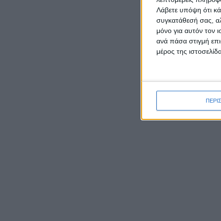
Λάβετε υπόψη ότι κά
δυνατ
συγκατάθεσή σας, αλ
οικονο
μόνο για αυτόν τον 
ανά πάσα στιγμή επι
μέρος της ιστοσελίδα
ΡΟΉ ΕΙΔΉΣΕΩΝ
ΠΕΡΙ
Καρυστιανού κατά ΜΜΕ:
Έφυγαν 1.000 από τη ΝΔ για
Σαμαρά και ασχολούνται με
ένα μέλος μας από το
Μεσολόγγι
Ο Μητροπολίτης Δαμασκηνός
Ο Υφυ
παρουσίασε τον νέο εφημέριο
προτερ
π. Ιουστίνο Μουρτζιάπη στο
τομέα 