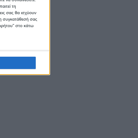
αιτεί τη
ν και
εις σας θα ισχύουν
 τη συγκατάθεσή σας
ορρήτου" στο κάτω
ις
 στον