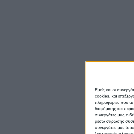
Ολοκλη
“ΚΛΗΡ
στόχο 
του επ
ανάπτυ
Την έν
Ξενοδό
Μητρο
Οικονο
Εμείς και οι συνεργ
αναγκα
cookies, και επεξε
πληροφορίες που απο
με την
διαφήμισης και περι
συνεργάτες μας ενδέ
Η Υφυ
μέσω σάρωσης συσκευ
τις δρ
συνεργάτες μας όπω
εναλλα
λεπτομερείς πληροφορ