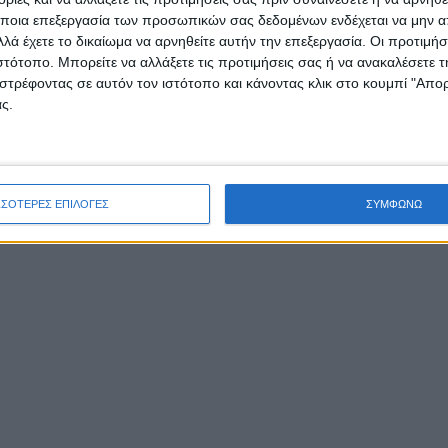
ποια επεξεργασία των προσωπικών σας δεδομένων ενδέχεται να μην απ
ότητες προσφοράς στην ανάπτυξη των τοπικών κοινωνιώ
λά έχετε το δικαίωμα να αρνηθείτε αυτήν την επεξεργασία. Οι προτιμήσ
μιών.
ιστότοπο. Μπορείτε να αλλάξετε τις προτιμήσεις σας ή να ανακαλέσετε
στρέφοντας σε αυτόν τον ιστότοπο και κάνοντας κλικ στο κουμπί "Απ
ς.
ΣΣΟΤΕΡΕΣ ΕΠΙΛΟΓΕΣ
ΣΥΜΦΩΝΩ
πουργός Εργασίας Κώστας Καραγκούνης αναφέρθηκε στ
αιότητες του υπουργείου σχετικά με τους εργαζόμενους
του τουρισμού καθώς και τις ευκαιρίες ανάπτυξης του