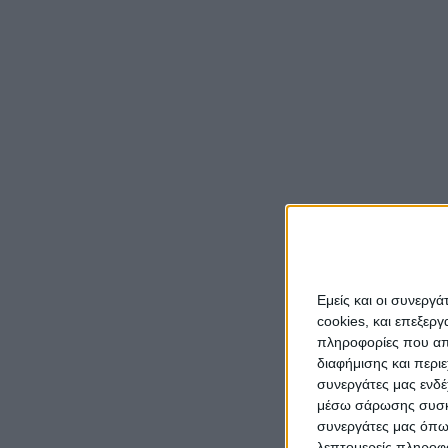
Ένα απ
δημοτι
προέρχ
Ξηρόμε
Όπως σ
λαϊκή 
Ακολου
Εμείς και οι συνεργ
cookies, και επεξε
πληροφορίες που απο
διαφήμισης και περι
συνεργάτες μας ενδέ
μέσω σάρωσης συσκευ
συνεργάτες μας όπω
λεπτομερείς πληροφορ