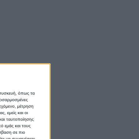
ληνικής
και άλλαξε η ζωή τους
(vid)
Νίκος Αλιάγας:
ήμπεη η
«Κληρονόμησα τον
ο άσμα.
νόστο και την αγάπη
για το Μεσολόγγι»
ο:
Σπήλαια
Αιτωλοακαρνανίας:
 συσκευή, όπως τα
Ένας άγνωστος
προσαρμοσμένες
ιστορικός και
ιεχόμενο, μέτρηση
ς, εμείς και οι
αρχαιολογικός
και ταυτοποίησης
θησαυρός
ό εμάς και τους
σβαση σε πιο
τε να συναινέσετε.