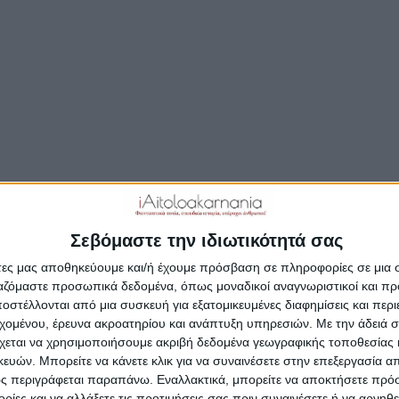
ό τα σπουδαιότερα δημοτικά άσματα -τσάμικου, της Ελ
κής τέχνης, του γνωστού Σελήμπεη ή Σελίμ Μπέη που
εται απο την Αιτωλοακαρνανία (ιδίως του ορεινού
ρου).
ε πολλά δημοτικά και λαϊκά τραγούδια έτσι και στον Σελ
μούσα εμπνεύστηκε από αληθινό γεγονός για να πλάσει τ
θεί βίντεο με τσαμικο από παραδοσιακό γλέντι στο Αγρίνι
Σεβόμαστε την ιδιωτικότητά σας
άτες μας αποθηκεύουμε και/ή έχουμε πρόσβαση σε πληροφορίες σε μια
ργαζόμαστε προσωπικά δεδομένα, όπως μοναδικοί αναγνωριστικοί και 
στέλλονται από μια συσκευή για εξατομικευμένες διαφημίσεις και περ
εχομένου, έρευνα ακροατηρίου και ανάπτυξη υπηρεσιών.
Με την άδειά σα
χεται να χρησιμοποιήσουμε ακριβή δεδομένα γεωγραφικής τοποθεσίας 
ών. Μπορείτε να κάνετε κλικ για να συναινέσετε στην επεξεργασία απ
ς περιγράφεται παραπάνω. Εναλλακτικά, μπορείτε να αποκτήσετε πρό
ίες και να αλλάξετε τις προτιμήσεις σας πριν συναινέσετε ή να αρνηθεί