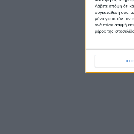
Λάβετε υπόψη ότι κά
συγκατάθεσή σας, αλ
μόνο για αυτόν τον 
ανά πάσα στιγμή επι
μέρος της ιστοσελίδα
ΡΟΉ ΕΙΔΉΣΕΩΝ
ΠΕΡΙ
Έκθεση φωτογραφιών του
Νίκου Αλιάγα στο Μουσείο
Άλατος
Tο Αγγελόκαστρο τρέχει:
Έρχεται στις 10/8 ο 4ος
Αγώνας δρόμου
Ο Ναυτικός Όμιλος
Μεσολογγίου και η «Διέξοδος»