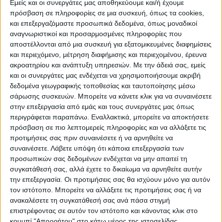
Εμείς και οι συνεργάτες μας αποθηκεύουμε και/ή έχουμε
πρόσβαση σε πληροφορίες σε μια συσκευή, όπως τα cookies,
και επεξεργαζόμαστε προσωπικά δεδομένα, όπως μοναδικοί
ΠΟΛΙΤΙΣΜΌΣ
αναγνωριστικοί και προσαρμοσμένες πληροφορίες που
αποστέλλονται από μια συσκευή για εξατομικευμένες διαφημίσεις
και περιεχόμενο, μέτρηση διαφήμισης και περιεχομένου, έρευνα
ακροατηρίου και ανάπτυξη υπηρεσιών.
Με την άδειά σας, εμείς
ΕΚΔΗΛΩΣΕΙΣ
ΜΟΥΣΙΚΗ
ΔΙΑΚΡΙΣΕΙΣ
και οι συνεργάτες μας ενδέχεται να χρησιμοποιήσουμε ακριβή
δεδομένα γεωγραφικής τοποθεσίας και ταυτοποίησης μέσω
σάρωσης συσκευών. Μπορείτε να κάνετε κλικ για να συναινέσετε
ΕΘΙΜΑ
ΒΙΒΛΙΟ
στην επεξεργασία από εμάς και τους συνεργάτες μας όπως
περιγράφεται παραπάνω. Εναλλακτικά, μπορείτε να αποκτήσετε
πρόσβαση σε πιο λεπτομερείς πληροφορίες και να αλλάξετε τις
προτιμήσεις σας πριν συναινέσετε ή να αρνηθείτε να
ΙΣΤΟΡΊΑ
ΑΠΌΨΕΙΣ
ΠΡΌΣΩΠΑ
ΣΥΝΕΝΤΕΎΞΕΙΣ
|
συναινέσετε.
Λάβετε υπόψη ότι κάποια επεξεργασία των
προσωπικών σας δεδομένων ενδέχεται να μην απαιτεί τη
συγκατάθεσή σας, αλλά έχετε το δικαίωμα να αρνηθείτε αυτήν
ΚΑΤΆΛΟΓΟΣ ΕΠΑΓΓΕΛΜΑΤΙΏΝ
την επεξεργασία. Οι προτιμήσεις σας θα ισχύουν μόνο για αυτόν
τον ιστότοπο. Μπορείτε να αλλάξετε τις προτιμήσεις σας ή να
ανακαλέσετε τη συγκατάθεσή σας ανά πάσα στιγμή
επιστρέφοντας σε αυτόν τον ιστότοπο και κάνοντας κλικ στο
κουμπί "Απορρήτου" στο κάτω μέρος της ιστοσελίδας.