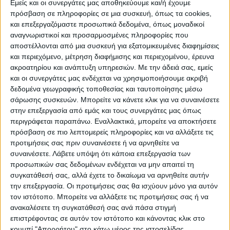
Εμείς και οι συνεργάτες μας αποθηκεύουμε και/ή έχουμε
πρόσβαση σε πληροφορίες σε μια συσκευή, όπως τα cookies,
και επεξεργαζόμαστε προσωπικά δεδομένα, όπως μοναδικοί
ΠΟΛΙΤΙΣΜΌΣ
αναγνωριστικοί και προσαρμοσμένες πληροφορίες που
αποστέλλονται από μια συσκευή για εξατομικευμένες διαφημίσεις
και περιεχόμενο, μέτρηση διαφήμισης και περιεχομένου, έρευνα
ακροατηρίου και ανάπτυξη υπηρεσιών.
Με την άδειά σας, εμείς
ΕΚΔΗΛΩΣΕΙΣ
ΜΟΥΣΙΚΗ
ΔΙΑΚΡΙΣΕΙΣ
και οι συνεργάτες μας ενδέχεται να χρησιμοποιήσουμε ακριβή
δεδομένα γεωγραφικής τοποθεσίας και ταυτοποίησης μέσω
σάρωσης συσκευών. Μπορείτε να κάνετε κλικ για να συναινέσετε
ΕΘΙΜΑ
ΒΙΒΛΙΟ
στην επεξεργασία από εμάς και τους συνεργάτες μας όπως
περιγράφεται παραπάνω. Εναλλακτικά, μπορείτε να αποκτήσετε
πρόσβαση σε πιο λεπτομερείς πληροφορίες και να αλλάξετε τις
προτιμήσεις σας πριν συναινέσετε ή να αρνηθείτε να
ΙΣΤΟΡΊΑ
ΑΠΌΨΕΙΣ
ΠΡΌΣΩΠΑ
ΣΥΝΕΝΤΕΎΞΕΙΣ
|
συναινέσετε.
Λάβετε υπόψη ότι κάποια επεξεργασία των
προσωπικών σας δεδομένων ενδέχεται να μην απαιτεί τη
συγκατάθεσή σας, αλλά έχετε το δικαίωμα να αρνηθείτε αυτήν
ΚΑΤΆΛΟΓΟΣ ΕΠΑΓΓΕΛΜΑΤΙΏΝ
την επεξεργασία. Οι προτιμήσεις σας θα ισχύουν μόνο για αυτόν
τον ιστότοπο. Μπορείτε να αλλάξετε τις προτιμήσεις σας ή να
ανακαλέσετε τη συγκατάθεσή σας ανά πάσα στιγμή
επιστρέφοντας σε αυτόν τον ιστότοπο και κάνοντας κλικ στο
κουμπί "Απορρήτου" στο κάτω μέρος της ιστοσελίδας.