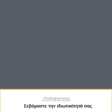
ΒΟΥΛΉ
ΔΉΜΟΙ
ΠΕΡΙΦΈΡΕΙΑ
TRAVEL GUIDE
ΑΞΙΟΘΕΑΤΑ
ΑΡΧΑΙΟΛΟΓΙΚΟΊ ΧΏΡΟΙ
ΚΆΣΤΡΑ
ΓΕΦΎΡΙΑ
ΠΑΡΑΛΊΕΣ
ΛΊΜΝΕΣ
ΓΑΣΤΡΟΝΟΜΙΑ
ΕΞΟΔΟΣ
ΔΡΑΣΤΗΡΙΟΤΗΤΕΣ
Σεβόμαστε την ιδιωτικότητά σας