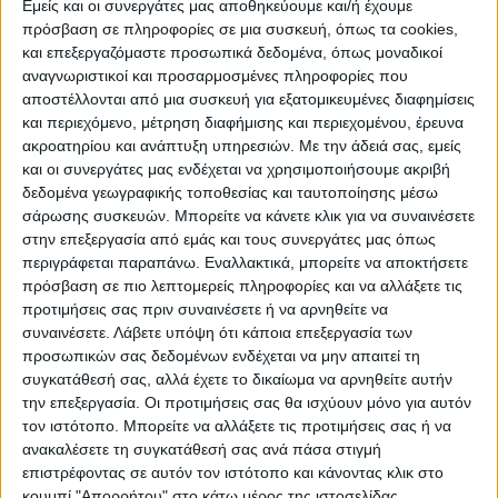
ΠΡΟΟΡΙΣΜΟΊ
ΟΙΚΟΤΟΥΡΙΣΜΟΣ
Εμείς και οι συνεργάτες μας αποθηκεύουμε και/ή έχουμε
πρόσβαση σε πληροφορίες σε μια συσκευή, όπως τα cookies,
και επεξεργαζόμαστε προσωπικά δεδομένα, όπως μοναδικοί
αναγνωριστικοί και προσαρμοσμένες πληροφορίες που
ΠΟΛΙΤΙΣΜΌΣ
αποστέλλονται από μια συσκευή για εξατομικευμένες διαφημίσεις
και περιεχόμενο, μέτρηση διαφήμισης και περιεχομένου, έρευνα
ακροατηρίου και ανάπτυξη υπηρεσιών.
Με την άδειά σας, εμείς
ΕΚΔΗΛΩΣΕΙΣ
ΜΟΥΣΙΚΗ
ΔΙΑΚΡΙΣΕΙΣ
και οι συνεργάτες μας ενδέχεται να χρησιμοποιήσουμε ακριβή
δεδομένα γεωγραφικής τοποθεσίας και ταυτοποίησης μέσω
σάρωσης συσκευών. Μπορείτε να κάνετε κλικ για να συναινέσετε
στην επεξεργασία από εμάς και τους συνεργάτες μας όπως
ΕΘΙΜΑ
ΒΙΒΛΙΟ
περιγράφεται παραπάνω. Εναλλακτικά, μπορείτε να αποκτήσετε
πρόσβαση σε πιο λεπτομερείς πληροφορίες και να αλλάξετε τις
προτιμήσεις σας πριν συναινέσετε ή να αρνηθείτε να
συναινέσετε.
Λάβετε υπόψη ότι κάποια επεξεργασία των
ΙΣΤΟΡΊΑ
ΑΠΌΨΕΙΣ
ΠΡΌΣΩΠΑ
ΣΥΝΕΝΤΕΎΞΕΙΣ
|
προσωπικών σας δεδομένων ενδέχεται να μην απαιτεί τη
συγκατάθεσή σας, αλλά έχετε το δικαίωμα να αρνηθείτε αυτήν
την επεξεργασία. Οι προτιμήσεις σας θα ισχύουν μόνο για αυτόν
ΚΑΤΆΛΟΓΟΣ ΕΠΑΓΓΕΛΜΑΤΙΏΝ
τον ιστότοπο. Μπορείτε να αλλάξετε τις προτιμήσεις σας ή να
ανακαλέσετε τη συγκατάθεσή σας ανά πάσα στιγμή
επιστρέφοντας σε αυτόν τον ιστότοπο και κάνοντας κλικ στο
κουμπί "Απορρήτου" στο κάτω μέρος της ιστοσελίδας.