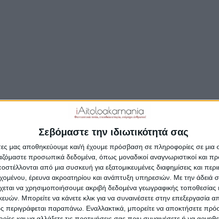
μάδα εθελοντών ανέλαβε δράση στον Αετό Ξηρομέρου κ
 αρκετά σκουπίδια συμβάλλοντας στη διατήρηση της
ότητας του χωριού και στην προστασία του περιβάλλον
ις εθελοντές ήταν αρκετοί για να κάνουν «λαμπίκο» μια 
χιλιομέτρων στον Αετό Ξηρομέρου όπου συγκέντρωσαν 
 σακιά συνολικά 200 λίτρων σκουπιδιών.
Σεβόμαστε την ιδιωτικότητά σας
άτες μας αποθηκεύουμε και/ή έχουμε πρόσβαση σε πληροφορίες σε μια
ργαζόμαστε προσωπικά δεδομένα, όπως μοναδικοί αναγνωριστικοί και 
στέλλονται από μια συσκευή για εξατομικευμένες διαφημίσεις και περ
εχομένου, έρευνα ακροατηρίου και ανάπτυξη υπηρεσιών.
Με την άδειά σα
χεται να χρησιμοποιήσουμε ακριβή δεδομένα γεωγραφικής τοποθεσίας 
ών. Μπορείτε να κάνετε κλικ για να συναινέσετε στην επεξεργασία απ
ς περιγράφεται παραπάνω. Εναλλακτικά, μπορείτε να αποκτήσετε πρό
ίες και να αλλάξετε τις προτιμήσεις σας πριν συναινέσετε ή να αρνηθεί