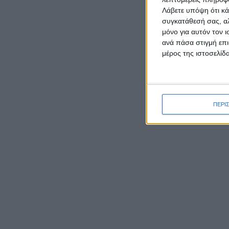
Λάβετε υπόψη ότι κά
συγκατάθεσή σας, αλ
μόνο για αυτόν τον 
ανά πάσα στιγμή επι
μέρος της ιστοσελίδα
ΡΟΉ ΕΙΔΉΣΕΩΝ
Δεύτερη θέση σε ημιορεινό
αγώνα στην Αρκαδία για τον
ΠΕΡΙ
Παναγιώτη Κατσάρη από το
Αιτωλικό
Μύτικας: Το γραφικό
παραθαλάσσιο ψαροχώρι της
Αιτωλοακαρνανίας
Καρυστιανού κατά ΜΜΕ:
Έφυγαν 1.000 από τη ΝΔ για