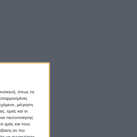
αι
τος.
Νίκος Αλιάγας:
«Κληρονόμησα τον
ακτίνα
νόστο και την αγάπη
5
για το Μεσολόγγι»
Σπήλαια
Αιτωλοακαρνανίας:
Ένας άγνωστος
 συσκευή, όπως τα
ιστορικός και
προσαρμοσμένες
αρχαιολογικός
ιεχόμενο, μέτρηση
θησαυρός
ς, εμείς και οι
και ταυτοποίησης
ό εμάς και τους
σβαση σε πιο
τε να συναινέσετε.