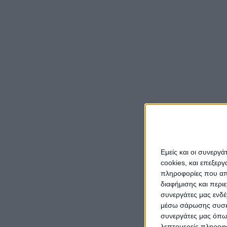
Μια ο
μάζεψε
καθαρι
Τέσσερ
τριών 
μεγάλα
Εμείς και οι συνεργ
cookies, και επεξε
πληροφορίες που απο
διαφήμισης και περι
συνεργάτες μας ενδέ
μέσω σάρωσης συσκευ
συνεργάτες μας όπω
λεπτομερείς πληροφορ