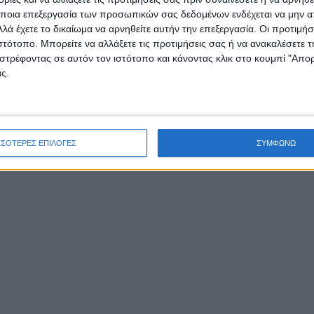
άτισαν το βαρυσήμαντο γεγονός.
ποια επεξεργασία των προσωπικών σας δεδομένων ενδέχεται να μην απ
λά έχετε το δικαίωμα να αρνηθείτε αυτήν την επεξεργασία. Οι προτιμήσ
ιστότοπο. Μπορείτε να αλλάξετε τις προτιμήσεις σας ή να ανακαλέσετε
στρέφοντας σε αυτόν τον ιστότοπο και κάνοντας κλικ στο κουμπί "Απ
ς.
ΣΣΟΤΕΡΕΣ ΕΠΙΛΟΓΕΣ
ΣΥΜΦΩΝΩ
αχία της Ναυπάκτου δεν σήμανε την οριστική επικράτη
ωμανικού Στόλου, αλλά αποτέλεσε σημαντικό σημείο καμ
ικής επεκτακτικής ορμής. Το ιστορικό γεγονός εντάσσε
ρο πλαίσιο των συγκρούσεων των δυνάμεων του τότε δυ