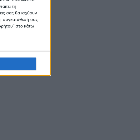
αιτεί τη
εις σας θα ισχύουν
 τη συγκατάθεσή σας
ορρήτου" στο κάτω
ση επί
πής της
ται στο
τικού,