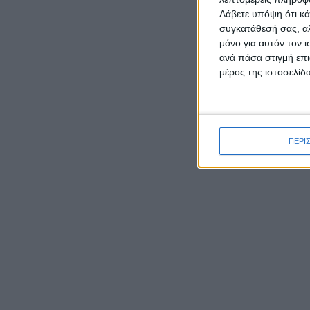
απαθαν
Λάβετε υπόψη ότι κά
συγκατάθεσή σας, αλ
μόνο για αυτόν τον 
ανά πάσα στιγμή επι
μέρος της ιστοσελίδα
ΡΟΉ ΕΙΔΉΣΕΩΝ
ΠΕΡΙ
Καρυστιανού κατά ΜΜΕ:
Έφυγαν 1.000 από τη ΝΔ για
Σαμαρά και ασχολούνται με
ένα μέλος μας από το
Μεσολόγγι
Η Ναυμ
του Οθ
Ο Μητροπολίτης Δαμασκηνός
οθωμαν
παρουσίασε τον νέο εφημέριο
ευρύτε
π. Ιουστίνο Μουρτζιάπη στο