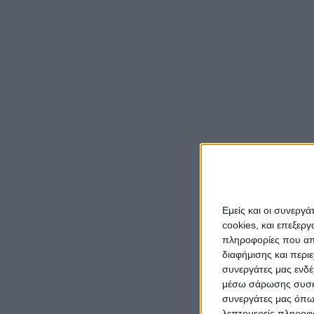
Η Εφο
πλαίσι
Ναυμαχ
ξεχωρι
Η ναυμ
Ναυπάκ
ιστορί
Εχινάδ
το σύμ
γνωστο
(Sacra
Εμείς και οι συνεργ
Οθωμα
cookies, και επεξε
πληροφορίες που απο
Η έκβα
διαφήμισης και περι
δυνάμε
συνεργάτες μας ενδέ
μέσω σάρωσης συσκευ
νίκη π
συνεργάτες μας όπω
χριστι
λεπτομερείς πληροφορ