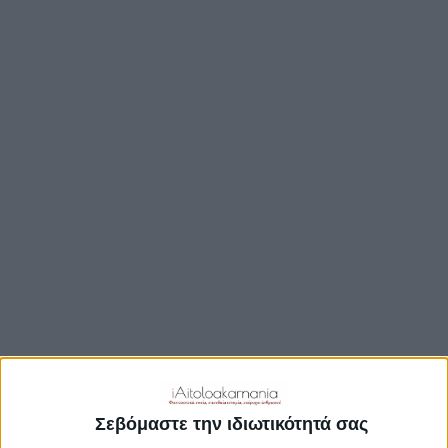
ΒΟΥΛΉ
ΔΉΜΟΙ
ΠΕΡΙΦΈΡΕΙΑ
TRAVEL GUIDE
ΑΞΙΟΘΕΑΤΑ
ΑΡΧΑΙΟΛΟΓΙΚΟΊ ΧΏΡΟΙ
ΚΆΣΤΡΑ
ΓΕΦΎΡΙΑ
ΠΑΡΑΛΊΕΣ
ΛΊΜΝΕΣ
ΓΑΣΤΡΟΝΟΜΙΑ
ΕΞΟΔΟΣ
ΔΡΑΣΤΗΡΙΟΤΗΤΕΣ
Σεβόμαστε την ιδιωτικότητά σας