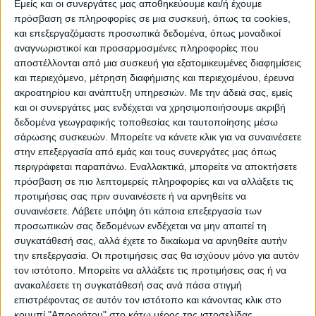
ΠΡΟΟΡΙΣΜΟΊ
ΟΙΚΟΤΟΥΡΙΣΜΟΣ
Εμείς και οι συνεργάτες μας αποθηκεύουμε και/ή έχουμε
πρόσβαση σε πληροφορίες σε μια συσκευή, όπως τα cookies,
και επεξεργαζόμαστε προσωπικά δεδομένα, όπως μοναδικοί
αναγνωριστικοί και προσαρμοσμένες πληροφορίες που
ΠΟΛΙΤΙΣΜΌΣ
αποστέλλονται από μια συσκευή για εξατομικευμένες διαφημίσεις
και περιεχόμενο, μέτρηση διαφήμισης και περιεχομένου, έρευνα
ακροατηρίου και ανάπτυξη υπηρεσιών.
Με την άδειά σας, εμείς
ΕΚΔΗΛΩΣΕΙΣ
ΜΟΥΣΙΚΗ
ΔΙΑΚΡΙΣΕΙΣ
και οι συνεργάτες μας ενδέχεται να χρησιμοποιήσουμε ακριβή
δεδομένα γεωγραφικής τοποθεσίας και ταυτοποίησης μέσω
σάρωσης συσκευών. Μπορείτε να κάνετε κλικ για να συναινέσετε
στην επεξεργασία από εμάς και τους συνεργάτες μας όπως
ΕΘΙΜΑ
ΒΙΒΛΙΟ
περιγράφεται παραπάνω. Εναλλακτικά, μπορείτε να αποκτήσετε
πρόσβαση σε πιο λεπτομερείς πληροφορίες και να αλλάξετε τις
προτιμήσεις σας πριν συναινέσετε ή να αρνηθείτε να
συναινέσετε.
Λάβετε υπόψη ότι κάποια επεξεργασία των
ΙΣΤΟΡΊΑ
ΑΠΌΨΕΙΣ
ΠΡΌΣΩΠΑ
ΣΥΝΕΝΤΕΎΞΕΙΣ
|
προσωπικών σας δεδομένων ενδέχεται να μην απαιτεί τη
συγκατάθεσή σας, αλλά έχετε το δικαίωμα να αρνηθείτε αυτήν
την επεξεργασία. Οι προτιμήσεις σας θα ισχύουν μόνο για αυτόν
ΚΑΤΆΛΟΓΟΣ ΕΠΑΓΓΕΛΜΑΤΙΏΝ
τον ιστότοπο. Μπορείτε να αλλάξετε τις προτιμήσεις σας ή να
ανακαλέσετε τη συγκατάθεσή σας ανά πάσα στιγμή
επιστρέφοντας σε αυτόν τον ιστότοπο και κάνοντας κλικ στο
κουμπί "Απορρήτου" στο κάτω μέρος της ιστοσελίδας.