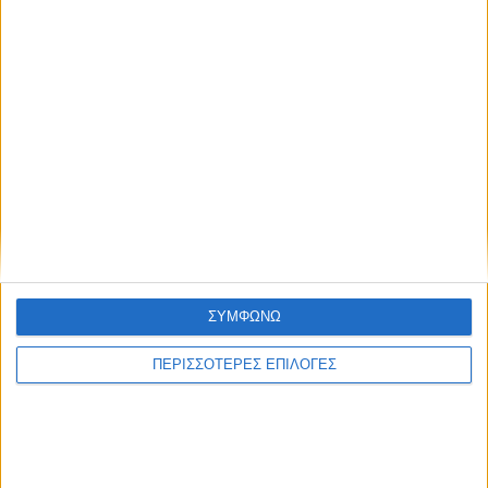
ΔΗΜΟΦΙΛΉ
ΣΥΜΦΩΝΩ
ΠΕΡΙΣΣΟΤΕΡΕΣ ΕΠΙΛΟΓΕΣ
Με υπερηφάνεια και συγκίνηση η παρέλαση των πέντε