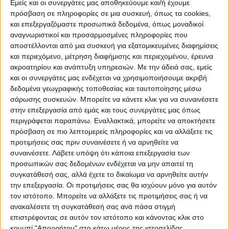
Εμείς και οι συνεργάτες μας αποθηκεύουμε και/ή έχουμε
πρόσβαση σε πληροφορίες σε μια συσκευή, όπως τα cookies,
ΠΟΛΙΤΙΣΜΌΣ
και επεξεργαζόμαστε προσωπικά δεδομένα, όπως μοναδικοί
αναγνωριστικοί και προσαρμοσμένες πληροφορίες που
αποστέλλονται από μια συσκευή για εξατομικευμένες διαφημίσεις
και περιεχόμενο, μέτρηση διαφήμισης και περιεχομένου, έρευνα
ΕΚΔΗΛΩΣΕΙΣ
ΜΟΥΣΙΚΗ
ΔΙΑΚΡΙΣΕΙΣ
ακροατηρίου και ανάπτυξη υπηρεσιών.
Με την άδειά σας, εμείς
και οι συνεργάτες μας ενδέχεται να χρησιμοποιήσουμε ακριβή
δεδομένα γεωγραφικής τοποθεσίας και ταυτοποίησης μέσω
ΕΘΙΜΑ
ΒΙΒΛΙΟ
σάρωσης συσκευών. Μπορείτε να κάνετε κλικ για να συναινέσετε
στην επεξεργασία από εμάς και τους συνεργάτες μας όπως
περιγράφεται παραπάνω. Εναλλακτικά, μπορείτε να αποκτήσετε
πρόσβαση σε πιο λεπτομερείς πληροφορίες και να αλλάξετε τις
ΙΣΤΟΡΊΑ
ΑΠΌΨΕΙΣ
ΠΡΌΣΩΠΑ
ΣΥΝΕΝΤΕΎΞΕΙΣ
|
προτιμήσεις σας πριν συναινέσετε ή να αρνηθείτε να
συναινέσετε.
Λάβετε υπόψη ότι κάποια επεξεργασία των
προσωπικών σας δεδομένων ενδέχεται να μην απαιτεί τη
ΚΑΤΆΛΟΓΟΣ ΕΠΑΓΓΕΛΜΑΤΙΏΝ
συγκατάθεσή σας, αλλά έχετε το δικαίωμα να αρνηθείτε αυτήν
την επεξεργασία. Οι προτιμήσεις σας θα ισχύουν μόνο για αυτόν
τον ιστότοπο. Μπορείτε να αλλάξετε τις προτιμήσεις σας ή να
ανακαλέσετε τη συγκατάθεσή σας ανά πάσα στιγμή
επιστρέφοντας σε αυτόν τον ιστότοπο και κάνοντας κλικ στο
κουμπί "Απορρήτου" στο κάτω μέρος της ιστοσελίδας.