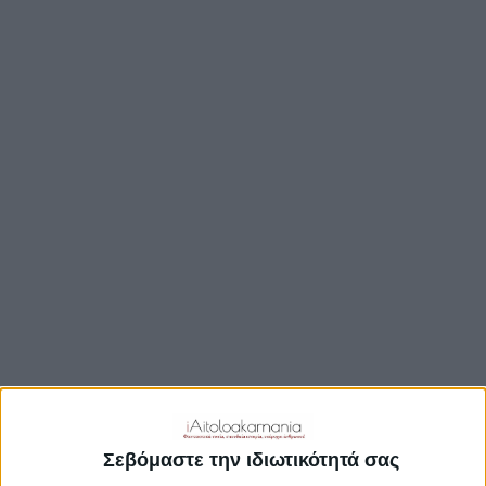
TRAVEL GUIDE
ΑΞΙΟΘΕΑΤΑ
ΑΡΧΑΙΟΛΟΓΙΚΟΊ ΧΏΡΟΙ
ΚΆΣΤΡΑ
ΓΕΦΎΡΙΑ
ΠΑΡΑΛΊΕΣ
ΛΊΜΝΕΣ
ΓΑΣΤΡΟΝΟΜΙΑ
ΕΞΟΔΟΣ
ΔΡΑΣΤΗΡΙΟΤΗΤΕΣ
ΠΡΟΟΡΙΣΜΟΊ
ΟΙΚΟΤΟΥΡΙΣΜΟΣ
Σεβόμαστε την ιδιωτικότητά σας