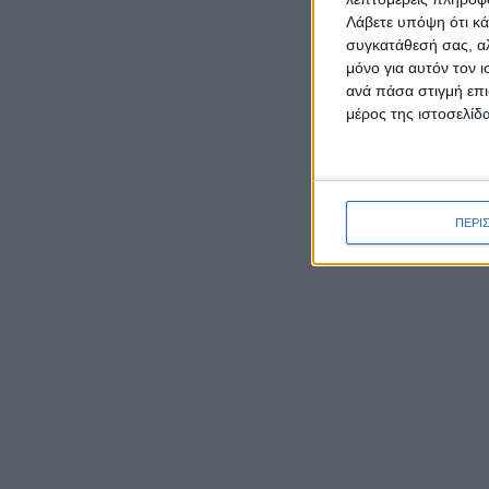
Λάβετε υπόψη ότι κά
συγκατάθεσή σας, αλ
μόνο για αυτόν τον 
ανά πάσα στιγμή επι
μέρος της ιστοσελίδα
Τσικν
13:00
ΡΟΉ ΕΙΔΉΣΕΩΝ
• Κλο
ΠΕΡΙ
Σχολε
Γιορτάζει ο Ιστορικός Ναός
• Σου
της Μεταμορφώσεως του
Σωτήρα στην Κατοχή
Μεσολογγίου
Α’ Κυ
11:00
Έκθεση φωτογραφιών του
• Μου
Νίκου Αλιάγα στο Μουσείο
Χαλκ
Άλατος
• Μαγ
• Cl
Tο Αγγελόκαστρο τρέχει: