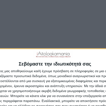
τωμα στην Αμφιλοχιώτικη Αποκριά με ένα πλού
αμμα εκδηλώσεων για μικρούς και μεγάλους στη
οχία και σε όλες τις δημοτικές ενότητες.
όγραμμα έχει ως εξής:
ιάτικες Εκδηλώσεις 2020
Σεβόμαστε την ιδιωτικότητά σας
άτες μας αποθηκεύουμε και/ή έχουμε πρόσβαση σε πληροφορίες σε μια
ργαζόμαστε προσωπικά δεδομένα, όπως μοναδικοί αναγνωριστικοί και 
στέλλονται από μια συσκευή για εξατομικευμένες διαφημίσεις και περ
εχομένου, έρευνα ακροατηρίου και ανάπτυξη υπηρεσιών.
Με την άδειά σα
χεται να χρησιμοποιήσουμε ακριβή δεδομένα γεωγραφικής τοποθεσίας 
ών. Μπορείτε να κάνετε κλικ για να συναινέσετε στην επεξεργασία απ
ς περιγράφεται παραπάνω. Εναλλακτικά, μπορείτε να αποκτήσετε πρό
ίες και να αλλάξετε τις προτιμήσεις σας πριν συναινέσετε ή να αρνηθεί