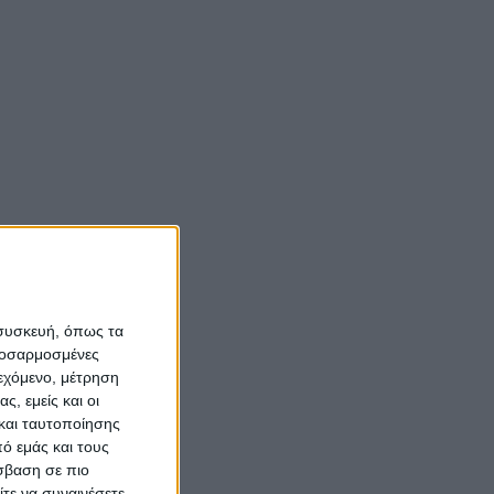
και άλλαξε η ζωή τους
(vid)
σιο
ν
Νίκος Αλιάγας:
«Κληρονόμησα τον
νόστο και την αγάπη
για το Μεσολόγγι»
Σπήλαια
Αιτωλοακαρνανίας:
 συσκευή, όπως τα
Ένας άγνωστος
προσαρμοσμένες
ιστορικός και
ιεχόμενο, μέτρηση
ς, εμείς και οι
αρχαιολογικός
και ταυτοποίησης
θησαυρός
ό εμάς και τους
σβαση σε πιο
τε να συναινέσετε.