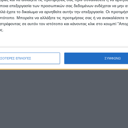
ποια επεξεργασία των προσωπικών σας δεδομένων ενδέχεται να μην απ
λά έχετε το δικαίωμα να αρνηθείτε αυτήν την επεξεργασία. Οι προτιμήσ
ιστότοπο. Μπορείτε να αλλάξετε τις προτιμήσεις σας ή να ανακαλέσετε
στρέφοντας σε αυτόν τον ιστότοπο και κάνοντας κλικ στο κουμπί "Απ
ς.
οπέμπτη, 20 Φεβρουαρίου 2020
μμ – Μενίδι
ουνίτσα Βαλεντίνα στον προαύλιο χώρο του Δημο
ΣΣΟΤΕΡΕΣ ΕΠΙΛΟΓΕΣ
ΣΥΜΦΩΝΩ
ίου
βλάκια – αναψυκτικά για όλους
ριακή της Αποκριάς, 23 Φεβρουαρίου 2020
πμ – Κεντρική Πλατεία Χαλκιοπούλων
σική με DJ στον προαύλιο χώρο του Δημαρχείου
ιοπούλων
ικό show από τον Μάγο Καπελά
own – Comedy show