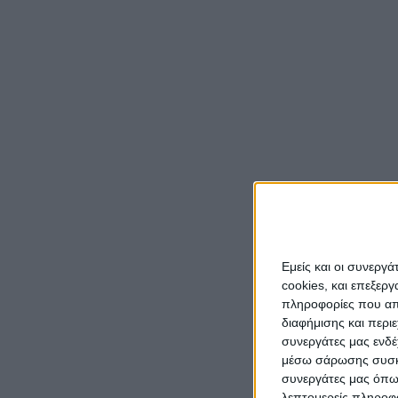
Ξεφάν
πρόγρ
Αμφιλ
Το πρ
Αποκρ
Εμείς και οι συνεργ
cookies, και επεξε
πληροφορίες που απο
διαφήμισης και περι
συνεργάτες μας ενδέ
μέσω σάρωσης συσκευ
συνεργάτες μας όπω
λεπτομερείς πληροφορ