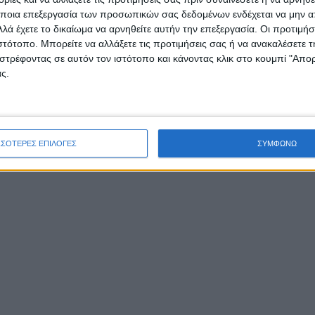
ποια επεξεργασία των προσωπικών σας δεδομένων ενδέχεται να μην απ
λά έχετε το δικαίωμα να αρνηθείτε αυτήν την επεξεργασία. Οι προτιμήσ
ιστότοπο. Μπορείτε να αλλάξετε τις προτιμήσεις σας ή να ανακαλέσετε
στρέφοντας σε αυτόν τον ιστότοπο και κάνοντας κλικ στο κουμπί "Απ
ς.
ΣΣΟΤΕΡΕΣ ΕΠΙΛΟΓΕΣ
ΣΥΜΦΩΝΩ
η εντύπωση προκάλεσε τόσο η
Αντιπεριφερειάρχ
οακαρνανίας, Μαρία Σαλμά, όσο και ο
εριφερειάρχης Έργων και Υποδομών, Θανάσης
μμάτης, οι οποίοι συνόδευαν τον Περιφερειάρχη.
Μαρία Σαλμά πήγε στους πληγέντες σε καλοκαιριν