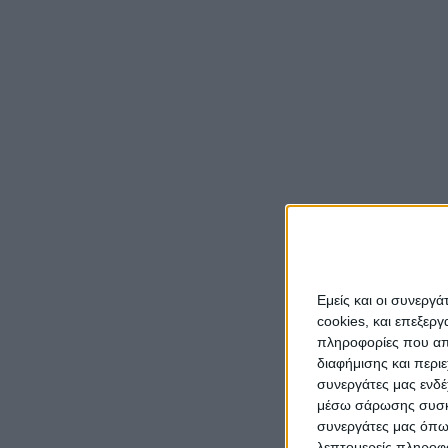
έσπευ
από τ
στην 
Στις 
πλημμ
μεσημ
Νεκτά
Δυτικ
τις π
Εμείς και οι συνεργ
Ο κ. 
cookies, και επεξε
πληροφορίες που απο
τους 
διαφήμισης και περι
έσκυψ
συνεργάτες μας ενδέ
μέσω σάρωσης συσκευ
συνεργάτες μας όπω
λεπτομερείς πληροφορ