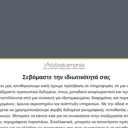
σαν εκτός των άλλων και οι δυο Αντιπεριφερει
ην Αιτωλοακαρνανία προκειμένου να συμβάλλο
αποκατάσταση της ομαλότητας.
περιοχές της Αιτωλοακαρνανίας που αντιμετώπισ
υρικά φαινόμενα από την κακοκαιρία, βρέθηκε τ
έρι της Πέμπτης 3 Οκτωβρίου 2019, ο Περιφερειά
ριος Φαρμάκης, επικεφαλής κλιμακίου της Περιφ
ής Ελλάδας που κινητοποιήθηκε άμεσα για να συν
Σεβόμαστε την ιδιωτικότητά σας
ροσπάθειες των δήμων και των πολιτών.
άτες μας αποθηκεύουμε και/ή έχουμε πρόσβαση σε πληροφορίες σε μια
Φαρμάκης έφτασε στο Λεσίνι που άκουσε προσεκτι
ργαζόμαστε προσωπικά δεδομένα, όπως μοναδικοί αναγνωριστικοί και 
στέλλονται από μια συσκευή για εξατομικευμένες διαφημίσεις και περ
κατοίκους, ενημερώθηκε από τις αρμόδιες υπηρεσ
εχομένου, έρευνα ακροατηρίου και ανάπτυξη υπηρεσιών.
Με την άδειά σα
ε πραγματικά στα προβλήματα των πληγέντων.
χεται να χρησιμοποιήσουμε ακριβή δεδομένα γεωγραφικής τοποθεσίας 
ών. Μπορείτε να κάνετε κλικ για να συναινέσετε στην επεξεργασία απ
ς περιγράφεται παραπάνω. Εναλλακτικά, μπορείτε να αποκτήσετε πρό
ίες και να αλλάξετε τις προτιμήσεις σας πριν συναινέσετε ή να αρνηθεί