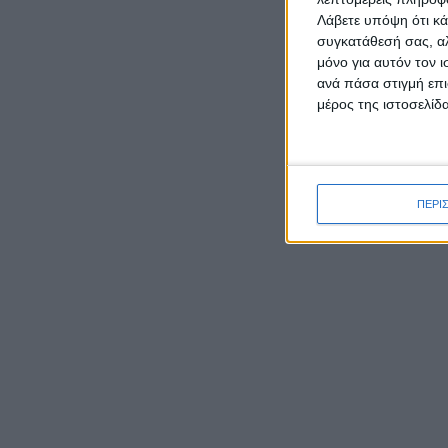
Λάβετε υπόψη ότι κά
συγκατάθεσή σας, αλ
μόνο για αυτόν τον 
ανά πάσα στιγμή επι
μέρος της ιστοσελίδα
ΡΟΉ ΕΙΔΉΣΕΩΝ
Δεύτερη θέση σε ημιορεινό
αγώνα στην Αρκαδία για τον
ΠΕΡΙ
Παναγιώτη Κατσάρη από το
Αιτωλικό
Άσχημ
Καρυστιανού κατά ΜΜΕ:
Αιτωλ
Έφυγαν 1.000 από τη ΝΔ για
Αντιπ
Σαμαρά και ασχολούνται με
Μαυρο
ένα μέλος μας από το
Μεσολόγγι
Η δε 