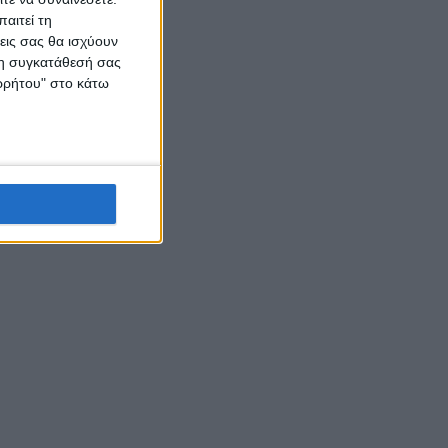
αιτεί τη
εις σας θα ισχύουν
 τη συγκατάθεσή σας
ορρήτου" στο κάτω
ης Π.Ε.
ή