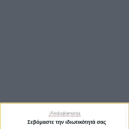
TRAVEL GUIDE
ΑΞΙΟΘΕΑΤΑ
ΑΡΧΑΙΟΛΟΓΙΚΟΊ ΧΏΡΟΙ
ΚΆΣΤΡΑ
ΓΕΦΎΡΙΑ
ΠΑΡΑΛΊΕΣ
ΛΊΜΝΕΣ
ΓΑΣΤΡΟΝΟΜΙΑ
ΕΞΟΔΟΣ
ΔΡΑΣΤΗΡΙΟΤΗΤΕΣ
ΠΡΟΟΡΙΣΜΟΊ
ΟΙΚΟΤΟΥΡΙΣΜΟΣ
Σεβόμαστε την ιδιωτικότητά σας