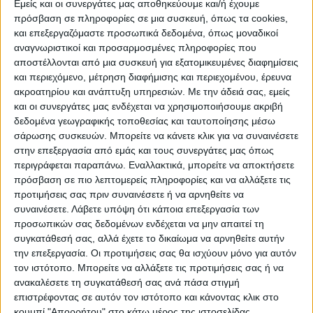
Εμείς και οι συνεργάτες μας αποθηκεύουμε και/ή έχουμε
πρόσβαση σε πληροφορίες σε μια συσκευή, όπως τα cookies,
ΠΟΛΙΤΙΣΜΌΣ
και επεξεργαζόμαστε προσωπικά δεδομένα, όπως μοναδικοί
αναγνωριστικοί και προσαρμοσμένες πληροφορίες που
αποστέλλονται από μια συσκευή για εξατομικευμένες διαφημίσεις
και περιεχόμενο, μέτρηση διαφήμισης και περιεχομένου, έρευνα
ΕΚΔΗΛΩΣΕΙΣ
ΜΟΥΣΙΚΗ
ΔΙΑΚΡΙΣΕΙΣ
ακροατηρίου και ανάπτυξη υπηρεσιών.
Με την άδειά σας, εμείς
και οι συνεργάτες μας ενδέχεται να χρησιμοποιήσουμε ακριβή
δεδομένα γεωγραφικής τοποθεσίας και ταυτοποίησης μέσω
ΕΘΙΜΑ
ΒΙΒΛΙΟ
σάρωσης συσκευών. Μπορείτε να κάνετε κλικ για να συναινέσετε
στην επεξεργασία από εμάς και τους συνεργάτες μας όπως
περιγράφεται παραπάνω. Εναλλακτικά, μπορείτε να αποκτήσετε
πρόσβαση σε πιο λεπτομερείς πληροφορίες και να αλλάξετε τις
ΙΣΤΟΡΊΑ
ΑΠΌΨΕΙΣ
ΠΡΌΣΩΠΑ
ΣΥΝΕΝΤΕΎΞΕΙΣ
|
προτιμήσεις σας πριν συναινέσετε ή να αρνηθείτε να
συναινέσετε.
Λάβετε υπόψη ότι κάποια επεξεργασία των
προσωπικών σας δεδομένων ενδέχεται να μην απαιτεί τη
ΚΑΤΆΛΟΓΟΣ ΕΠΑΓΓΕΛΜΑΤΙΏΝ
συγκατάθεσή σας, αλλά έχετε το δικαίωμα να αρνηθείτε αυτήν
την επεξεργασία. Οι προτιμήσεις σας θα ισχύουν μόνο για αυτόν
τον ιστότοπο. Μπορείτε να αλλάξετε τις προτιμήσεις σας ή να
ανακαλέσετε τη συγκατάθεσή σας ανά πάσα στιγμή
επιστρέφοντας σε αυτόν τον ιστότοπο και κάνοντας κλικ στο
κουμπί "Απορρήτου" στο κάτω μέρος της ιστοσελίδας.