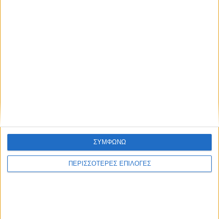
Μοιραστείτε το άρθρο...
ΣΥΜΦΩΝΩ
ΠΕΡΙΣΣΟΤΕΡΕΣ ΕΠΙΛΟΓΕΣ
Ετικέτες:
Β' Πανναυπακτιακό Αναπτυξιακό Συνέδριο
#
Δήμος Ναυπακτίας
#
Ναύπακτος
#
Ο.ΣΥ.Ν.
#
Περιφέρεια
Δυτικής Ελλάδας
#
πρόγραμμα