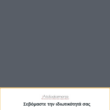
ΒΟΥΛΉ
ΔΉΜΟΙ
ΠΕΡΙΦΈΡΕΙΑ
TRAVEL GUIDE
ΑΞΙΟΘΕΑΤΑ
ΑΡΧΑΙΟΛΟΓΙΚΟΊ ΧΏΡΟΙ
ΚΆΣΤΡΑ
ΓΕΦΎΡΙΑ
ΠΑΡΑΛΊΕΣ
ΛΊΜΝΕΣ
ΓΑΣΤΡΟΝΟΜΙΑ
ΕΞΟΔΟΣ
ΔΡΑΣΤΗΡΙΟΤΗΤΕΣ
Σεβόμαστε την ιδιωτικότητά σας