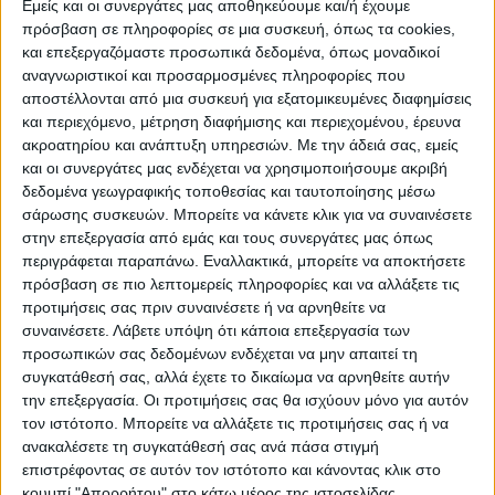
Εμείς και οι συνεργάτες μας αποθηκεύουμε και/ή έχουμε
ΠΡΟΟΡΙΣΜΟΊ
ΟΙΚΟΤΟΥΡΙΣΜΟΣ
πρόσβαση σε πληροφορίες σε μια συσκευή, όπως τα cookies,
και επεξεργαζόμαστε προσωπικά δεδομένα, όπως μοναδικοί
αναγνωριστικοί και προσαρμοσμένες πληροφορίες που
αποστέλλονται από μια συσκευή για εξατομικευμένες διαφημίσεις
ΠΟΛΙΤΙΣΜΌΣ
και περιεχόμενο, μέτρηση διαφήμισης και περιεχομένου, έρευνα
ακροατηρίου και ανάπτυξη υπηρεσιών.
Με την άδειά σας, εμείς
και οι συνεργάτες μας ενδέχεται να χρησιμοποιήσουμε ακριβή
ΕΚΔΗΛΩΣΕΙΣ
ΜΟΥΣΙΚΗ
ΔΙΑΚΡΙΣΕΙΣ
δεδομένα γεωγραφικής τοποθεσίας και ταυτοποίησης μέσω
σάρωσης συσκευών. Μπορείτε να κάνετε κλικ για να συναινέσετε
στην επεξεργασία από εμάς και τους συνεργάτες μας όπως
περιγράφεται παραπάνω. Εναλλακτικά, μπορείτε να αποκτήσετε
ΕΘΙΜΑ
ΒΙΒΛΙΟ
πρόσβαση σε πιο λεπτομερείς πληροφορίες και να αλλάξετε τις
προτιμήσεις σας πριν συναινέσετε ή να αρνηθείτε να
συναινέσετε.
Λάβετε υπόψη ότι κάποια επεξεργασία των
προσωπικών σας δεδομένων ενδέχεται να μην απαιτεί τη
ΙΣΤΟΡΊΑ
ΑΠΌΨΕΙΣ
ΠΡΌΣΩΠΑ
ΣΥΝΕΝΤΕΎΞΕΙΣ
|
συγκατάθεσή σας, αλλά έχετε το δικαίωμα να αρνηθείτε αυτήν
την επεξεργασία. Οι προτιμήσεις σας θα ισχύουν μόνο για αυτόν
τον ιστότοπο. Μπορείτε να αλλάξετε τις προτιμήσεις σας ή να
ΚΑΤΆΛΟΓΟΣ ΕΠΑΓΓΕΛΜΑΤΙΏΝ
ανακαλέσετε τη συγκατάθεσή σας ανά πάσα στιγμή
επιστρέφοντας σε αυτόν τον ιστότοπο και κάνοντας κλικ στο
κουμπί "Απορρήτου" στο κάτω μέρος της ιστοσελίδας.