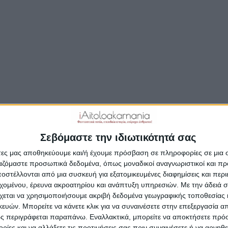
γάλη συμμετοχή του κόσμου τις ώρες των αεροπορι
ίξεων ολοκληρώθηκε το τριήμερο των εκδηλώσεων
NIO MUSIC FLY IN 2018» που διοργάνωσε η Αερο
ου σε συνεργασία με τον Δήμο Αγρινίου, την Γενική
ατεία Αθλητισμού και την Ελληνική Αεροπορική
ονδία (ΕΛΑΟ).
αρασκευή απόγευμα 31/8 έως Κυριακή Μεσημέρι 2/
ρίνιο έζησε τον αεροπορικό παλμό καθότι πολλές πτη
υές χρωμάτιζαν τους ουρανούς πάνω από την πόλη.
Σεβόμαστε την ιδιωτικότητά σας
άτες μας αποθηκεύουμε και/ή έχουμε πρόσβαση σε πληροφορίες σε μια
ργαζόμαστε προσωπικά δεδομένα, όπως μοναδικοί αναγνωριστικοί και 
στέλλονται από μια συσκευή για εξατομικευμένες διαφημίσεις και περ
εχομένου, έρευνα ακροατηρίου και ανάπτυξη υπηρεσιών.
Με την άδειά σα
χεται να χρησιμοποιήσουμε ακριβή δεδομένα γεωγραφικής τοποθεσίας 
ών. Μπορείτε να κάνετε κλικ για να συναινέσετε στην επεξεργασία απ
ς περιγράφεται παραπάνω. Εναλλακτικά, μπορείτε να αποκτήσετε πρό
ίες και να αλλάξετε τις προτιμήσεις σας πριν συναινέσετε ή να αρνηθεί