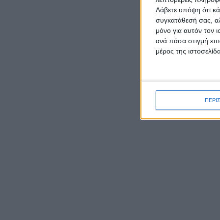
Λάβετε υπόψη ότι κά
συγκατάθεσή σας, αλ
μόνο για αυτόν τον 
ανά πάσα στιγμή επι
μέρος της ιστοσελίδα
ΡΟΉ ΕΙΔΉΣΕΩΝ
ΠΕΡΙ
Δεύτερη θέση σε ημιορεινό
αγώνα στην Αρκαδία για τον
Παναγιώτη Κατσάρη από το
Αιτωλικό
Μύτικας: Το γραφικό
παραθαλάσσιο ψαροχώρι της
Αιτωλοακαρνανίας