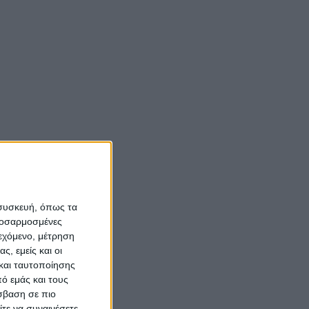
Αιτωλοακαρνανίας
κών
και άλλαξε η ζωή τους
(vid)
λέσχη
Νίκος Αλιάγας:
«Κληρονόμησα τον
νόστο και την αγάπη
9/2018
για το Μεσολόγγι»
τικές
Σπήλαια
 συσκευή, όπως τα
Αιτωλοακαρνανίας:
προσαρμοσμένες
Ένας άγνωστος
ιεχόμενο, μέτρηση
ιστορικός και
ς, εμείς και οι
και ταυτοποίησης
αρχαιολογικός
ό εμάς και τους
θησαυρός
σβαση σε πιο
τε να συναινέσετε.