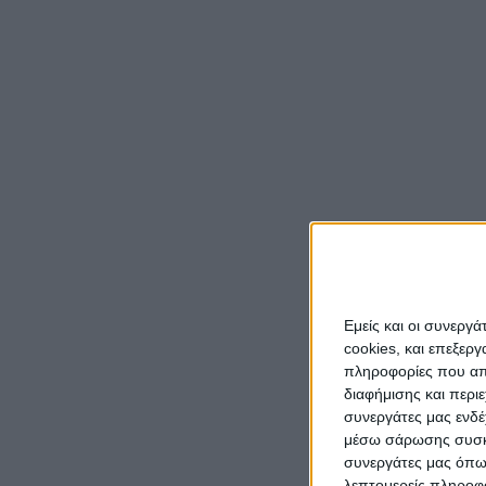
Με με
επιδε
«AGRI
Αγρινί
Γραμμ
Ομοσπ
Από Π
το Αγ
συσκε
Εμείς και οι συνεργ
cookies, και επεξε
πληροφορίες που απο
διαφήμισης και περι
συνεργάτες μας ενδέ
μέσω σάρωσης συσκευ
συνεργάτες μας όπω
λεπτομερείς πληροφορ