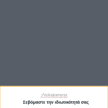
TRAVEL GUIDE
ΑΞΙΟΘΕΑΤΑ
ΑΡΧΑΙΟΛΟΓΙΚΟΊ ΧΏΡΟΙ
ΚΆΣΤΡΑ
ΓΕΦΎΡΙΑ
ΠΑΡΑΛΊΕΣ
ΛΊΜΝΕΣ
ΓΑΣΤΡΟΝΟΜΙΑ
ΕΞΟΔΟΣ
ΔΡΑΣΤΗΡΙΟΤΗΤΕΣ
ΠΡΟΟΡΙΣΜΟΊ
ΟΙΚΟΤΟΥΡΙΣΜΟΣ
Σεβόμαστε την ιδιωτικότητά σας