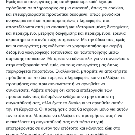
Εμείς και οι συνεργάτες μας αποθηκεύουμε και/ή έχουμε
πρόσβαση σε πληροφορίες σε μια συσκευή, όπως τα cookies,
ΠΟΛΙΤΙΣΜΌΣ
και επεξεργαζόμαστε προσωπικά δεδομένα, όπως μοναδικοί
αναγνωριστικοί και προσαρμοσμένες πληροφορίες που
αποστέλλονται από μια συσκευή για εξατομικευμένες διαφημίσεις
και περιεχόμενο, μέτρηση διαφήμισης και περιεχομένου, έρευνα
ΕΚΔΗΛΩΣΕΙΣ
ΜΟΥΣΙΚΗ
ΔΙΑΚΡΙΣΕΙΣ
ακροατηρίου και ανάπτυξη υπηρεσιών.
Με την άδειά σας, εμείς
και οι συνεργάτες μας ενδέχεται να χρησιμοποιήσουμε ακριβή
δεδομένα γεωγραφικής τοποθεσίας και ταυτοποίησης μέσω
ΕΘΙΜΑ
ΒΙΒΛΙΟ
σάρωσης συσκευών. Μπορείτε να κάνετε κλικ για να συναινέσετε
στην επεξεργασία από εμάς και τους συνεργάτες μας όπως
περιγράφεται παραπάνω. Εναλλακτικά, μπορείτε να αποκτήσετε
πρόσβαση σε πιο λεπτομερείς πληροφορίες και να αλλάξετε τις
ΙΣΤΟΡΊΑ
ΑΠΌΨΕΙΣ
ΠΡΌΣΩΠΑ
ΣΥΝΕΝΤΕΎΞΕΙΣ
|
προτιμήσεις σας πριν συναινέσετε ή να αρνηθείτε να
συναινέσετε.
Λάβετε υπόψη ότι κάποια επεξεργασία των
προσωπικών σας δεδομένων ενδέχεται να μην απαιτεί τη
ΚΑΤΆΛΟΓΟΣ ΕΠΑΓΓΕΛΜΑΤΙΏΝ
συγκατάθεσή σας, αλλά έχετε το δικαίωμα να αρνηθείτε αυτήν
την επεξεργασία. Οι προτιμήσεις σας θα ισχύουν μόνο για αυτόν
τον ιστότοπο. Μπορείτε να αλλάξετε τις προτιμήσεις σας ή να
ανακαλέσετε τη συγκατάθεσή σας ανά πάσα στιγμή
επιστρέφοντας σε αυτόν τον ιστότοπο και κάνοντας κλικ στο
κουμπί "Απορρήτου" στο κάτω μέρος της ιστοσελίδας.