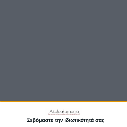
ΒΟΥΛΉ
ΔΉΜΟΙ
ΠΕΡΙΦΈΡΕΙΑ
TRAVEL GUIDE
ΑΞΙΟΘΕΑΤΑ
ΑΡΧΑΙΟΛΟΓΙΚΟΊ ΧΏΡΟΙ
ΚΆΣΤΡΑ
ΓΕΦΎΡΙΑ
ΠΑΡΑΛΊΕΣ
ΛΊΜΝΕΣ
ΓΑΣΤΡΟΝΟΜΙΑ
ΕΞΟΔΟΣ
ΔΡΑΣΤΗΡΙΟΤΗΤΕΣ
Σεβόμαστε την ιδιωτικότητά σας