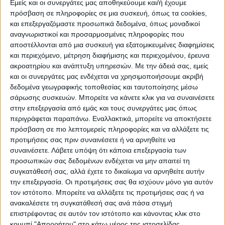
ΠΡΟΟΡΙΣΜΟΊ
ΟΙΚΟΤΟΥΡΙΣΜΟΣ
Εμείς και οι συνεργάτες μας αποθηκεύουμε και/ή έχουμε
πρόσβαση σε πληροφορίες σε μια συσκευή, όπως τα cookies,
και επεξεργαζόμαστε προσωπικά δεδομένα, όπως μοναδικοί
αναγνωριστικοί και προσαρμοσμένες πληροφορίες που
ΠΟΛΙΤΙΣΜΌΣ
αποστέλλονται από μια συσκευή για εξατομικευμένες διαφημίσεις
και περιεχόμενο, μέτρηση διαφήμισης και περιεχομένου, έρευνα
ακροατηρίου και ανάπτυξη υπηρεσιών.
Με την άδειά σας, εμείς
ΕΚΔΗΛΩΣΕΙΣ
ΜΟΥΣΙΚΗ
ΔΙΑΚΡΙΣΕΙΣ
και οι συνεργάτες μας ενδέχεται να χρησιμοποιήσουμε ακριβή
δεδομένα γεωγραφικής τοποθεσίας και ταυτοποίησης μέσω
σάρωσης συσκευών. Μπορείτε να κάνετε κλικ για να συναινέσετε
στην επεξεργασία από εμάς και τους συνεργάτες μας όπως
ΕΘΙΜΑ
ΒΙΒΛΙΟ
περιγράφεται παραπάνω. Εναλλακτικά, μπορείτε να αποκτήσετε
πρόσβαση σε πιο λεπτομερείς πληροφορίες και να αλλάξετε τις
προτιμήσεις σας πριν συναινέσετε ή να αρνηθείτε να
συναινέσετε.
Λάβετε υπόψη ότι κάποια επεξεργασία των
ΙΣΤΟΡΊΑ
ΑΠΌΨΕΙΣ
ΠΡΌΣΩΠΑ
ΣΥΝΕΝΤΕΎΞΕΙΣ
|
προσωπικών σας δεδομένων ενδέχεται να μην απαιτεί τη
συγκατάθεσή σας, αλλά έχετε το δικαίωμα να αρνηθείτε αυτήν
την επεξεργασία. Οι προτιμήσεις σας θα ισχύουν μόνο για αυτόν
ΚΑΤΆΛΟΓΟΣ ΕΠΑΓΓΕΛΜΑΤΙΏΝ
τον ιστότοπο. Μπορείτε να αλλάξετε τις προτιμήσεις σας ή να
ανακαλέσετε τη συγκατάθεσή σας ανά πάσα στιγμή
επιστρέφοντας σε αυτόν τον ιστότοπο και κάνοντας κλικ στο
κουμπί "Απορρήτου" στο κάτω μέρος της ιστοσελίδας.