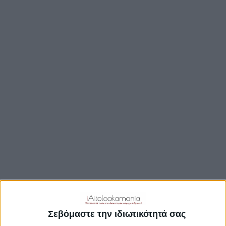
ΒΟΥΛΉ
ΔΉΜΟΙ
ΠΕΡΙΦΈΡΕΙΑ
TRAVEL GUIDE
ΑΞΙΟΘΕΑΤΑ
ΑΡΧΑΙΟΛΟΓΙΚΟΊ ΧΏΡΟΙ
ΚΆΣΤΡΑ
ΓΕΦΎΡΙΑ
ΠΑΡΑΛΊΕΣ
ΛΊΜΝΕΣ
ΓΑΣΤΡΟΝΟΜΙΑ
ΕΞΟΔΟΣ
ΔΡΑΣΤΗΡΙΟΤΗΤΕΣ
Σεβόμαστε την ιδιωτικότητά σας