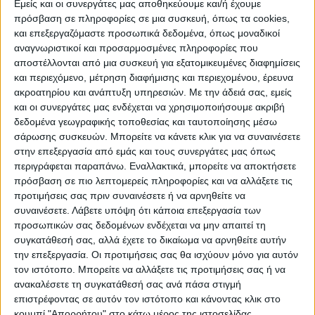
Εμείς και οι συνεργάτες μας αποθηκεύουμε και/ή έχουμε
ΠΡΟΟΡΙΣΜΟΊ
ΟΙΚΟΤΟΥΡΙΣΜΟΣ
πρόσβαση σε πληροφορίες σε μια συσκευή, όπως τα cookies,
και επεξεργαζόμαστε προσωπικά δεδομένα, όπως μοναδικοί
αναγνωριστικοί και προσαρμοσμένες πληροφορίες που
αποστέλλονται από μια συσκευή για εξατομικευμένες διαφημίσεις
ΠΟΛΙΤΙΣΜΌΣ
και περιεχόμενο, μέτρηση διαφήμισης και περιεχομένου, έρευνα
ακροατηρίου και ανάπτυξη υπηρεσιών.
Με την άδειά σας, εμείς
και οι συνεργάτες μας ενδέχεται να χρησιμοποιήσουμε ακριβή
ΕΚΔΗΛΩΣΕΙΣ
ΜΟΥΣΙΚΗ
ΔΙΑΚΡΙΣΕΙΣ
δεδομένα γεωγραφικής τοποθεσίας και ταυτοποίησης μέσω
σάρωσης συσκευών. Μπορείτε να κάνετε κλικ για να συναινέσετε
στην επεξεργασία από εμάς και τους συνεργάτες μας όπως
περιγράφεται παραπάνω. Εναλλακτικά, μπορείτε να αποκτήσετε
ΕΘΙΜΑ
ΒΙΒΛΙΟ
πρόσβαση σε πιο λεπτομερείς πληροφορίες και να αλλάξετε τις
προτιμήσεις σας πριν συναινέσετε ή να αρνηθείτε να
συναινέσετε.
Λάβετε υπόψη ότι κάποια επεξεργασία των
προσωπικών σας δεδομένων ενδέχεται να μην απαιτεί τη
ΙΣΤΟΡΊΑ
ΑΠΌΨΕΙΣ
ΠΡΌΣΩΠΑ
ΣΥΝΕΝΤΕΎΞΕΙΣ
|
συγκατάθεσή σας, αλλά έχετε το δικαίωμα να αρνηθείτε αυτήν
την επεξεργασία. Οι προτιμήσεις σας θα ισχύουν μόνο για αυτόν
τον ιστότοπο. Μπορείτε να αλλάξετε τις προτιμήσεις σας ή να
ΚΑΤΆΛΟΓΟΣ ΕΠΑΓΓΕΛΜΑΤΙΏΝ
ανακαλέσετε τη συγκατάθεσή σας ανά πάσα στιγμή
επιστρέφοντας σε αυτόν τον ιστότοπο και κάνοντας κλικ στο
κουμπί "Απορρήτου" στο κάτω μέρος της ιστοσελίδας.