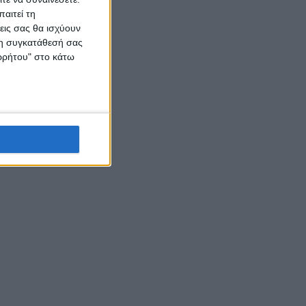
αιτεί τη
εις σας θα ισχύουν
 τη συγκατάθεσή σας
ορρήτου" στο κάτω
 του
πό το
αι