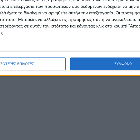
ποια επεξεργασία των προσωπικών σας δεδομένων ενδέχεται να μην απ
λά έχετε το δικαίωμα να αρνηθείτε αυτήν την επεξεργασία. Οι προτιμήσ
ιστότοπο. Μπορείτε να αλλάξετε τις προτιμήσεις σας ή να ανακαλέσετε
στρέφοντας σε αυτόν τον ιστότοπο και κάνοντας κλικ στο κουμπί "Απ
ς.
ονος Ευηνοχωρίτης προπονητής υπήρξε μέλος του τεχνικού τιμ
αϊκού (υπό τον Ζέλικο Ομπράντοβιτς και μαζί με τον Ιτούδη) α
χρι το 2012, ενώ ήταν βοηθός του Ιτούδη και στην Μπάνβιτ. Είν
ΣΣΟΤΕΡΕΣ ΕΠΙΛΟΓΕΣ
ΣΥΜΦΩΝΩ
ος της Γυμναστικής Ακαδημίας με ειδικότητα στο μπάσκετ.