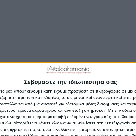
 από την επιτυχία της ρωσικής ομάδας έχει κι ένας Αιτωλοακ
 για τον Ανδρέα Πιστιόλη με καταγωγή απο το Ευηνοχώρι που ε
άτης του Δημήτρη Ιτούδη, προπονητή της ΤΣΣΚΑ
 Πρωταθλήτριας Ευρώπης 2016.
ας Πιστιόλης έχει διανύσει όλα τα χρόνια ενασχόλησής του με 
τ στον Παναθηναϊκό. Αρχικά ως παίκτης στα τμήματα υποδομής
ια ως προπονητής στις ομάδες Παίδων και Εφήβων, πριν ενσω
νικό επιτελείο της ομάδας Ανδρών.
Σεβόμαστε την ιδιωτικότητά σας
άτες μας αποθηκεύουμε και/ή έχουμε πρόσβαση σε πληροφορίες σε μια
ργαζόμαστε προσωπικά δεδομένα, όπως μοναδικοί αναγνωριστικοί και 
στέλλονται από μια συσκευή για εξατομικευμένες διαφημίσεις και περ
εχομένου, έρευνα ακροατηρίου και ανάπτυξη υπηρεσιών.
Με την άδειά σα
χεται να χρησιμοποιήσουμε ακριβή δεδομένα γεωγραφικής τοποθεσίας 
ών. Μπορείτε να κάνετε κλικ για να συναινέσετε στην επεξεργασία απ
ς περιγράφεται παραπάνω. Εναλλακτικά, μπορείτε να αποκτήσετε πρό
ίες και να αλλάξετε τις προτιμήσεις σας πριν συναινέσετε ή να αρνηθεί