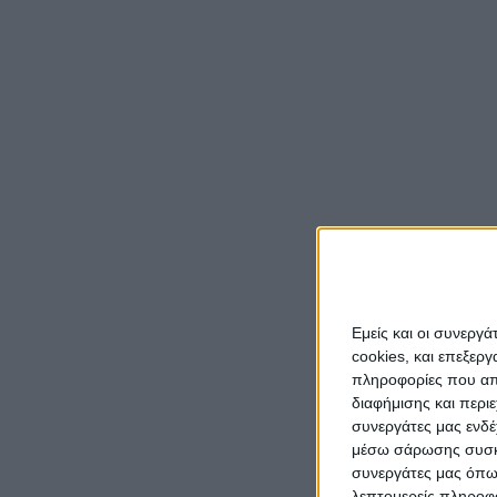
Μερίδιο
Ο λόγος
συνεργ
Μόσχας
Ο Ανδρέ
μπάσκε
συνέχε
στο τεχ
Εμείς και οι συνεργ
cookies, και επεξε
πληροφορίες που απο
διαφήμισης και περι
συνεργάτες μας ενδέ
μέσω σάρωσης συσκευ
συνεργάτες μας όπω
λεπτομερείς πληροφορ