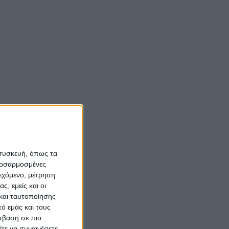
Αιτωλοακαρνανίας
αρνάνας…
και άλλαξε η ζωή τους
(vid)
ίναι
Νίκος Αλιάγας:
«Κληρονόμησα τον
το
νόστο και την αγάπη
, στη
για το Μεσολόγγι»
ματωθεί
Σπήλαια
 συσκευή, όπως τα
Αιτωλοακαρνανίας:
προσαρμοσμένες
Ένας άγνωστος
ιεχόμενο, μέτρηση
ιστορικός και
ς, εμείς και οι
και ταυτοποίησης
αρχαιολογικός
ό εμάς και τους
θησαυρός
σβαση σε πιο
τε να συναινέσετε.