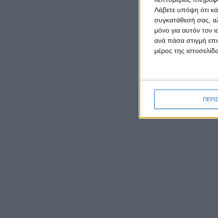
Λάβετε υπόψη ότι κά
συγκατάθεσή σας, αλ
μόνο για αυτόν τον 
ανά πάσα στιγμή επι
μέρος της ιστοσελίδα
ΡΟΉ ΕΙΔΉΣΕΩΝ
Ο Μητροπολίτης Δαμασκηνός
παρουσίασε τον νέο εφημέριο
ΠΕΡΙ
π. Ιουστίνο Μουρτζιάπη στο
Πεντάλοφο Μεσολογγίου
Γιορτάζει ο Ιστορικός Ναός
Το Μεσο
της Μεταμορφώσεως του
τους στ
Σωτήρα στην Κατοχή
έβαλε… 
Μεσολογγίου
Εθνικής
στα ελλ
Έκθεση φωτογραφιών του