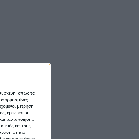
ue
Νίκος Αλιάγας:
«Κληρονόμησα τον
νόστο και την αγάπη
για το Μεσολόγγι»
 με σουτ
α στη
Σπήλαια
Αιτωλοακαρνανίας:
Ένας άγνωστος
ν
 συσκευή, όπως τα
ιστορικός και
σφαιρικά
προσαρμοσμένες
αρχαιολογικός
 Κύπρο
ιεχόμενο, μέτρηση
θησαυρός
 (Β΄
ς, εμείς και οι
και ταυτοποίησης
γέννηση
ό εμάς και τους
σβαση σε πιο
τε να συναινέσετε.