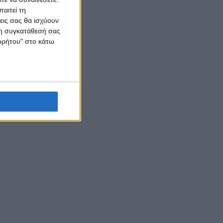
αιτεί τη
εις σας θα ισχύουν
 τη συγκατάθεσή σας
ορρήτου" στο κάτω
αλέντα
ς που
 Β’
ματος