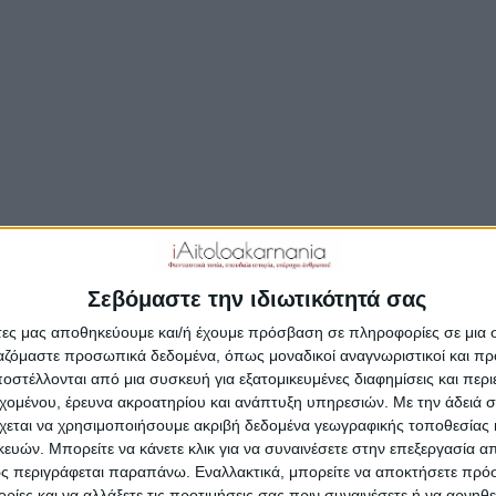
τα ομορφότερα τέρματα της Football Leag
χε το ποδοσφαιρικό ταλέντο από το
ολόγγι…
ς για τον Παναγιώτη Λινάρδο που σημείωσε ένα υπέροχο τέρμα
εριοχής ισοφαρίζοντας έτσι τον Απόλλωνα Σμύρνης σε 1-1 μέσ
ολη.
Σεβόμαστε την ιδιωτικότητά σας
νος ταλαντούχος ποδοσφαιριστής (γεν. 8/7/1991) αυτή τη σεζό
άτες μας αποθηκεύουμε και/ή έχουμε πρόσβαση σε πληροφορίες σε μια
ται για τον Παναιγιάλειο, ενώ να θυμίσουμε ότι τα πρώτα ποδο
ργαζόμαστε προσωπικά δεδομένα, όπως μοναδικοί αναγνωριστικοί και 
ατα τα έκανε στον Γ.Ο. Μεσολογγίου. Εν συνεχεία, μετέβη στην
στέλλονται από μια συσκευή για εξατομικευμένες διαφημίσεις και περ
ουδές, όπου και αγωνίστηκε κατά σειρά στον Απόλλωνα Λεμεσού
εχομένου, έρευνα ακροατηρίου και ανάπτυξη υπηρεσιών.
Με την άδειά σα
χεται να χρησιμοποιήσουμε ακριβή δεδομένα γεωγραφικής τοποθεσίας 
 την Παρεκκλησιά, την Α.Ε. Ζακκακίου, την Ανόρθωση, την Ανα
ών. Μπορείτε να κάνετε κλικ για να συναινέσετε στην επεξεργασία απ
ιας και την Ομόνοια Αραδίππου.
ς περιγράφεται παραπάνω. Εναλλακτικά, μπορείτε να αποκτήσετε πρό
ίες και να αλλάξετε τις προτιμήσεις σας πριν συναινέσετε ή να αρνηθεί