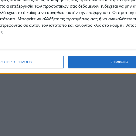
ποια επεξεργασία των προσωπικών σας δεδομένων ενδέχεται να μην απ
λά έχετε το δικαίωμα να αρνηθείτε αυτήν την επεξεργασία. Οι προτιμήσ
ιστότοπο. Μπορείτε να αλλάξετε τις προτιμήσεις σας ή να ανακαλέσετε
στρέφοντας σε αυτόν τον ιστότοπο και κάνοντας κλικ στο κουμπί "Απ
ς.
ΣΣΟΤΕΡΕΣ ΕΠΙΛΟΓΕΣ
ΣΥΜΦΩΝΩ
λόγγι και η Αιτωλοακαρνανία αισθάνονται υπερήφανοι για τα τ
ον αθλητισμό και ένα από αυτά είναι και ο Παναγιώτης Λινάρδο
φαρδιά-πλατιά το όνομά του τόσο στον πίνακα των σκόρερ της
 κατηγορίας, αλλά και για την υποψηφιότητα του καλύτερου τέρ
ηνικά γήπεδα τη φετινή σεζόν.