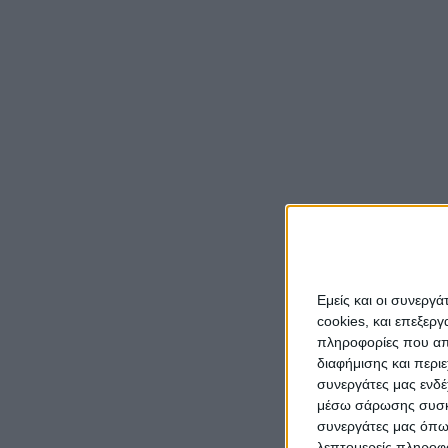
Από 
πέτυ
Μεσ
Ο λόγο
εκτός π
Ριζουπ
Ο 24χρο
Εμείς και οι συνεργ
αγωνίζε
cookies, και επεξε
του βήμ
πληροφορίες που απο
για σπ
διαφήμισης και περι
συνεργάτες μας ενδέ
ομάδα),
μέσω σάρωσης συσκευ
Δερύνε
συνεργάτες μας όπω
λεπτομερείς πληροφορ