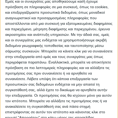
Εμείς και οι συνεργάτες μας αποθηκεύουμε και/ή έχουμε
πρόσβαση σε πληροφορίες σε μια συσκευή, όπως τα cookies,
ΠΟΛΙΤΙΣΜΌΣ
και επεξεργαζόμαστε προσωπικά δεδομένα, όπως μοναδικοί
αναγνωριστικοί και προσαρμοσμένες πληροφορίες που
αποστέλλονται από μια συσκευή για εξατομικευμένες διαφημίσεις
και περιεχόμενο, μέτρηση διαφήμισης και περιεχομένου, έρευνα
ΕΚΔΗΛΩΣΕΙΣ
ΜΟΥΣΙΚΗ
ΔΙΑΚΡΙΣΕΙΣ
ακροατηρίου και ανάπτυξη υπηρεσιών.
Με την άδειά σας, εμείς
και οι συνεργάτες μας ενδέχεται να χρησιμοποιήσουμε ακριβή
δεδομένα γεωγραφικής τοποθεσίας και ταυτοποίησης μέσω
ΕΘΙΜΑ
ΒΙΒΛΙΟ
σάρωσης συσκευών. Μπορείτε να κάνετε κλικ για να συναινέσετε
στην επεξεργασία από εμάς και τους συνεργάτες μας όπως
περιγράφεται παραπάνω. Εναλλακτικά, μπορείτε να αποκτήσετε
πρόσβαση σε πιο λεπτομερείς πληροφορίες και να αλλάξετε τις
ΙΣΤΟΡΊΑ
ΑΠΌΨΕΙΣ
ΠΡΌΣΩΠΑ
ΣΥΝΕΝΤΕΎΞΕΙΣ
|
προτιμήσεις σας πριν συναινέσετε ή να αρνηθείτε να
συναινέσετε.
Λάβετε υπόψη ότι κάποια επεξεργασία των
προσωπικών σας δεδομένων ενδέχεται να μην απαιτεί τη
ΚΑΤΆΛΟΓΟΣ ΕΠΑΓΓΕΛΜΑΤΙΏΝ
συγκατάθεσή σας, αλλά έχετε το δικαίωμα να αρνηθείτε αυτήν
την επεξεργασία. Οι προτιμήσεις σας θα ισχύουν μόνο για αυτόν
τον ιστότοπο. Μπορείτε να αλλάξετε τις προτιμήσεις σας ή να
ανακαλέσετε τη συγκατάθεσή σας ανά πάσα στιγμή
Ετικέτα:
επιστρέφοντας σε αυτόν τον ιστότοπο και κάνοντας κλικ στο
κουμπί "Απορρήτου" στο κάτω μέρος της ιστοσελίδας.