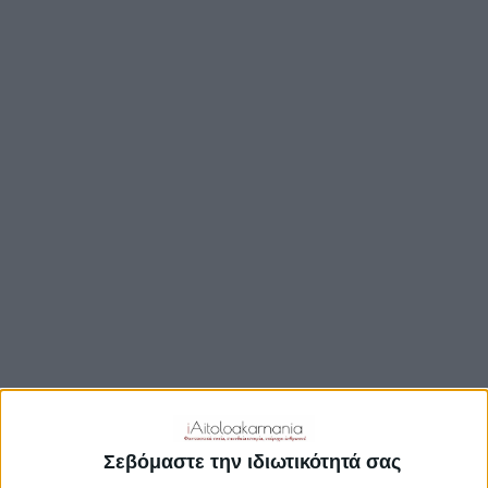
TRAVEL GUIDE
ΑΞΙΟΘΕΑΤΑ
ΑΡΧΑΙΟΛΟΓΙΚΟΊ ΧΏΡΟΙ
ΚΆΣΤΡΑ
ΓΕΦΎΡΙΑ
ΠΑΡΑΛΊΕΣ
ΛΊΜΝΕΣ
ΓΑΣΤΡΟΝΟΜΙΑ
ΕΞΟΔΟΣ
ΔΡΑΣΤΗΡΙΟΤΗΤΕΣ
ΠΡΟΟΡΙΣΜΟΊ
ΟΙΚΟΤΟΥΡΙΣΜΟΣ
Σεβόμαστε την ιδιωτικότητά σας