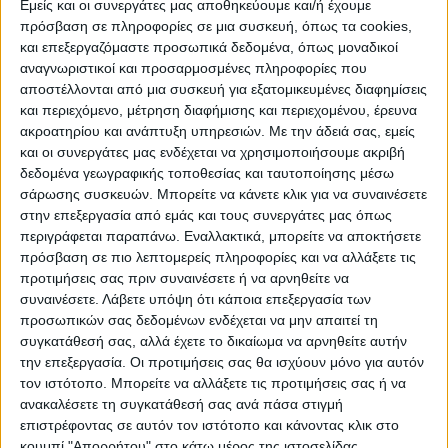
Εμείς και οι συνεργάτες μας αποθηκεύουμε και/ή έχουμε
πρόσβαση σε πληροφορίες σε μια συσκευή, όπως τα cookies,
ΠΟΛΙΤΙΣΜΌΣ
και επεξεργαζόμαστε προσωπικά δεδομένα, όπως μοναδικοί
αναγνωριστικοί και προσαρμοσμένες πληροφορίες που
αποστέλλονται από μια συσκευή για εξατομικευμένες διαφημίσεις
και περιεχόμενο, μέτρηση διαφήμισης και περιεχομένου, έρευνα
ΕΚΔΗΛΩΣΕΙΣ
ΜΟΥΣΙΚΗ
ΔΙΑΚΡΙΣΕΙΣ
ακροατηρίου και ανάπτυξη υπηρεσιών.
Με την άδειά σας, εμείς
και οι συνεργάτες μας ενδέχεται να χρησιμοποιήσουμε ακριβή
δεδομένα γεωγραφικής τοποθεσίας και ταυτοποίησης μέσω
ΕΘΙΜΑ
ΒΙΒΛΙΟ
σάρωσης συσκευών. Μπορείτε να κάνετε κλικ για να συναινέσετε
στην επεξεργασία από εμάς και τους συνεργάτες μας όπως
περιγράφεται παραπάνω. Εναλλακτικά, μπορείτε να αποκτήσετε
πρόσβαση σε πιο λεπτομερείς πληροφορίες και να αλλάξετε τις
ΙΣΤΟΡΊΑ
ΑΠΌΨΕΙΣ
ΠΡΌΣΩΠΑ
ΣΥΝΕΝΤΕΎΞΕΙΣ
|
προτιμήσεις σας πριν συναινέσετε ή να αρνηθείτε να
συναινέσετε.
Λάβετε υπόψη ότι κάποια επεξεργασία των
προσωπικών σας δεδομένων ενδέχεται να μην απαιτεί τη
ΚΑΤΆΛΟΓΟΣ ΕΠΑΓΓΕΛΜΑΤΙΏΝ
συγκατάθεσή σας, αλλά έχετε το δικαίωμα να αρνηθείτε αυτήν
την επεξεργασία. Οι προτιμήσεις σας θα ισχύουν μόνο για αυτόν
τον ιστότοπο. Μπορείτε να αλλάξετε τις προτιμήσεις σας ή να
ανακαλέσετε τη συγκατάθεσή σας ανά πάσα στιγμή
Ετικέτα:
επιστρέφοντας σε αυτόν τον ιστότοπο και κάνοντας κλικ στο
κουμπί "Απορρήτου" στο κάτω μέρος της ιστοσελίδας.