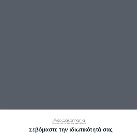
TRAVEL GUIDE
ΑΞΙΟΘΕΑΤΑ
ΑΡΧΑΙΟΛΟΓΙΚΟΊ ΧΏΡΟΙ
ΚΆΣΤΡΑ
ΓΕΦΎΡΙΑ
ΠΑΡΑΛΊΕΣ
ΛΊΜΝΕΣ
ΓΑΣΤΡΟΝΟΜΙΑ
ΕΞΟΔΟΣ
ΔΡΑΣΤΗΡΙΟΤΗΤΕΣ
ΠΡΟΟΡΙΣΜΟΊ
ΟΙΚΟΤΟΥΡΙΣΜΟΣ
Σεβόμαστε την ιδιωτικότητά σας