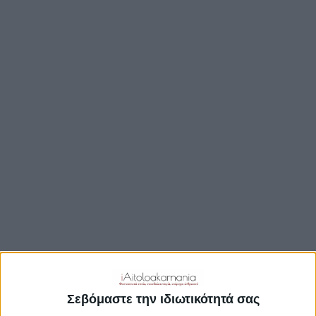
ΒΟΥΛΉ
ΔΉΜΟΙ
ΠΕΡΙΦΈΡΕΙΑ
TRAVEL GUIDE
ΑΞΙΟΘΕΑΤΑ
ΑΡΧΑΙΟΛΟΓΙΚΟΊ ΧΏΡΟΙ
ΚΆΣΤΡΑ
ΓΕΦΎΡΙΑ
ΠΑΡΑΛΊΕΣ
ΛΊΜΝΕΣ
ΓΑΣΤΡΟΝΟΜΙΑ
ΕΞΟΔΟΣ
ΔΡΑΣΤΗΡΙΟΤΗΤΕΣ
Σεβόμαστε την ιδιωτικότητά σας