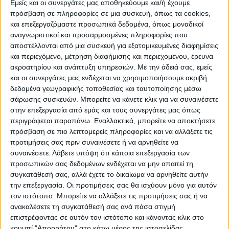
ΠΡΟΟΡΙΣΜΟΊ
ΟΙΚΟΤΟΥΡΙΣΜΟΣ
Εμείς και οι συνεργάτες μας αποθηκεύουμε και/ή έχουμε
πρόσβαση σε πληροφορίες σε μια συσκευή, όπως τα cookies,
και επεξεργαζόμαστε προσωπικά δεδομένα, όπως μοναδικοί
αναγνωριστικοί και προσαρμοσμένες πληροφορίες που
ΠΟΛΙΤΙΣΜΌΣ
αποστέλλονται από μια συσκευή για εξατομικευμένες διαφημίσεις
και περιεχόμενο, μέτρηση διαφήμισης και περιεχομένου, έρευνα
ακροατηρίου και ανάπτυξη υπηρεσιών.
Με την άδειά σας, εμείς
ΕΚΔΗΛΩΣΕΙΣ
ΜΟΥΣΙΚΗ
ΔΙΑΚΡΙΣΕΙΣ
και οι συνεργάτες μας ενδέχεται να χρησιμοποιήσουμε ακριβή
δεδομένα γεωγραφικής τοποθεσίας και ταυτοποίησης μέσω
σάρωσης συσκευών. Μπορείτε να κάνετε κλικ για να συναινέσετε
στην επεξεργασία από εμάς και τους συνεργάτες μας όπως
ΕΘΙΜΑ
ΒΙΒΛΙΟ
περιγράφεται παραπάνω. Εναλλακτικά, μπορείτε να αποκτήσετε
πρόσβαση σε πιο λεπτομερείς πληροφορίες και να αλλάξετε τις
προτιμήσεις σας πριν συναινέσετε ή να αρνηθείτε να
συναινέσετε.
Λάβετε υπόψη ότι κάποια επεξεργασία των
ΙΣΤΟΡΊΑ
ΑΠΌΨΕΙΣ
ΠΡΌΣΩΠΑ
ΣΥΝΕΝΤΕΎΞΕΙΣ
|
προσωπικών σας δεδομένων ενδέχεται να μην απαιτεί τη
συγκατάθεσή σας, αλλά έχετε το δικαίωμα να αρνηθείτε αυτήν
την επεξεργασία. Οι προτιμήσεις σας θα ισχύουν μόνο για αυτόν
ΚΑΤΆΛΟΓΟΣ ΕΠΑΓΓΕΛΜΑΤΙΏΝ
τον ιστότοπο. Μπορείτε να αλλάξετε τις προτιμήσεις σας ή να
ανακαλέσετε τη συγκατάθεσή σας ανά πάσα στιγμή
επιστρέφοντας σε αυτόν τον ιστότοπο και κάνοντας κλικ στο
κουμπί "Απορρήτου" στο κάτω μέρος της ιστοσελίδας.