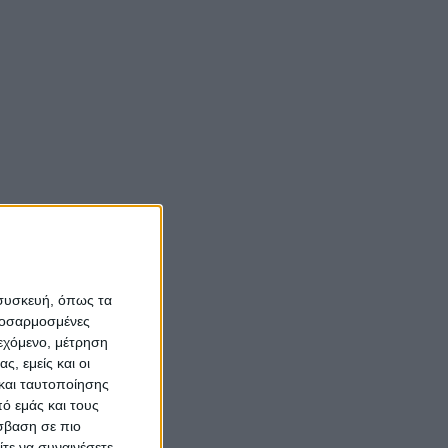
Νίκος Αλιάγας:
«Κληρονόμησα τον
νόστο και την αγάπη
για το Μεσολόγγι»
Σπήλαια
Αιτωλοακαρνανίας:
Ένας άγνωστος
ιστορικός και
αρχαιολογικός
θησαυρός
 συσκευή, όπως τα
προσαρμοσμένες
ιεχόμενο, μέτρηση
ς, εμείς και οι
και ταυτοποίησης
ό εμάς και τους
σβαση σε πιο
τε να συναινέσετε.