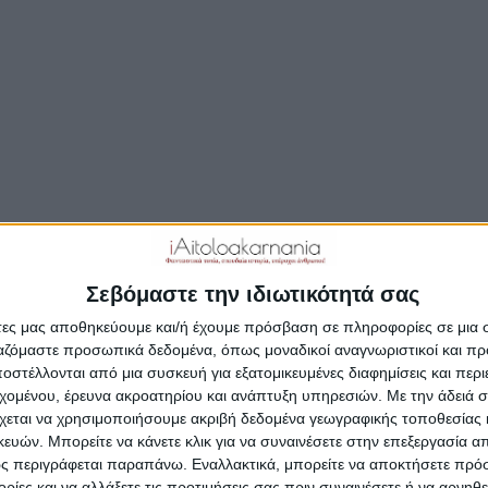
ΣΥΝΕΧΊΣΤΕ ΤΗΝ ΑΝΆΓΝΩΣΗ…
Δημοσιεύτηκε:
23 Σεπτεμβρίου 2018
Συντάκτης:
Newsroom
Σεβόμαστε την ιδιωτικότητά σας
άτες μας αποθηκεύουμε και/ή έχουμε πρόσβαση σε πληροφορίες σε μια
ργαζόμαστε προσωπικά δεδομένα, όπως μοναδικοί αναγνωριστικοί και 
στέλλονται από μια συσκευή για εξατομικευμένες διαφημίσεις και περ
εχομένου, έρευνα ακροατηρίου και ανάπτυξη υπηρεσιών.
Με την άδειά σα
χεται να χρησιμοποιήσουμε ακριβή δεδομένα γεωγραφικής τοποθεσίας 
ών. Μπορείτε να κάνετε κλικ για να συναινέσετε στην επεξεργασία απ
ς περιγράφεται παραπάνω. Εναλλακτικά, μπορείτε να αποκτήσετε πρό
ίες και να αλλάξετε τις προτιμήσεις σας πριν συναινέσετε ή να αρνηθεί