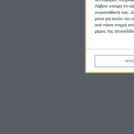
Λάβετε υπόψη ότι κά
συγκατάθεσή σας, αλ
ΡΟΉ ΕΙΔΉΣΕΩΝ
μόνο για αυτόν τον 
ανά πάσα στιγμή επι
μέρος της ιστοσελίδα
Γιορτάζει ο Ιστορικός Ναός
της Μεταμορφώσεως του
Σωτήρα στην Κατοχή
Μεσολογγίου
ΠΕΡΙ
Έκθεση φωτογραφιών του
Νίκου Αλιάγα στο Μουσείο
Άλατος
Tο Αγγελόκαστρο τρέχει:
Έρχεται στις 10/8 ο 4ος
Αγώνας δρόμου
Ο Ναυτικός Όμιλος