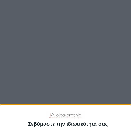
ΒΟΥΛΉ
ΔΉΜΟΙ
ΠΕΡΙΦΈΡΕΙΑ
TRAVEL GUIDE
ΑΞΙΟΘΕΑΤΑ
ΑΡΧΑΙΟΛΟΓΙΚΟΊ ΧΏΡΟΙ
ΚΆΣΤΡΑ
ΓΕΦΎΡΙΑ
ΠΑΡΑΛΊΕΣ
ΛΊΜΝΕΣ
ΓΑΣΤΡΟΝΟΜΙΑ
ΕΞΟΔΟΣ
ΔΡΑΣΤΗΡΙΟΤΗΤΕΣ
Σεβόμαστε την ιδιωτικότητά σας