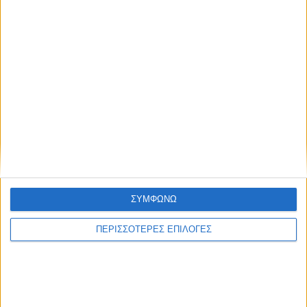
ΔΉΜΟΙ
ΣΥΜΦΩΝΩ
ΠΕΡΙΣΣΟΤΕΡΕΣ ΕΠΙΛΟΓΕΣ
Αφαλάτωση; Μαγγάνιο; Θείο; Ποιο το πρόβλημα
του Νερού του Νεοχωρίου;
Πολιτιστικό Καλοκαίρι 2026: Το πρόγραμμα
εκδηλώσεων του Αυγούστου στον Δήμο Ακτίου –