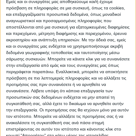
ΠΡΟΟΡΙΣΜΟΊ
ΟΙΚΟΤΟΥΡΙΣΜΟΣ
Εμείς και οι συνεργάτες μας αποθηκεύουμε και/ή έχουμε
πρόσβαση σε πληροφορίες σε μια συσκευή, όπως τα cookies,
και επεξεργαζόμαστε προσωπικά δεδομένα, όπως μοναδικοί
αναγνωριστικοί και προσαρμοσμένες πληροφορίες που
ΠΟΛΙΤΙΣΜΌΣ
αποστέλλονται από μια συσκευή για εξατομικευμένες διαφημίσεις
και περιεχόμενο, μέτρηση διαφήμισης και περιεχομένου, έρευνα
ακροατηρίου και ανάπτυξη υπηρεσιών.
Με την άδειά σας, εμείς
ΕΚΔΗΛΩΣΕΙΣ
ΜΟΥΣΙΚΗ
ΔΙΑΚΡΙΣΕΙΣ
και οι συνεργάτες μας ενδέχεται να χρησιμοποιήσουμε ακριβή
δεδομένα γεωγραφικής τοποθεσίας και ταυτοποίησης μέσω
σάρωσης συσκευών. Μπορείτε να κάνετε κλικ για να συναινέσετε
στην επεξεργασία από εμάς και τους συνεργάτες μας όπως
ΕΘΙΜΑ
ΒΙΒΛΙΟ
περιγράφεται παραπάνω. Εναλλακτικά, μπορείτε να αποκτήσετε
πρόσβαση σε πιο λεπτομερείς πληροφορίες και να αλλάξετε τις
προτιμήσεις σας πριν συναινέσετε ή να αρνηθείτε να
συναινέσετε.
Λάβετε υπόψη ότι κάποια επεξεργασία των
ΙΣΤΟΡΊΑ
ΑΠΌΨΕΙΣ
ΠΡΌΣΩΠΑ
ΣΥΝΕΝΤΕΎΞΕΙΣ
|
προσωπικών σας δεδομένων ενδέχεται να μην απαιτεί τη
συγκατάθεσή σας, αλλά έχετε το δικαίωμα να αρνηθείτε αυτήν
την επεξεργασία. Οι προτιμήσεις σας θα ισχύουν μόνο για αυτόν
ΚΑΤΆΛΟΓΟΣ ΕΠΑΓΓΕΛΜΑΤΙΏΝ
τον ιστότοπο. Μπορείτε να αλλάξετε τις προτιμήσεις σας ή να
ανακαλέσετε τη συγκατάθεσή σας ανά πάσα στιγμή
επιστρέφοντας σε αυτόν τον ιστότοπο και κάνοντας κλικ στο
κουμπί "Απορρήτου" στο κάτω μέρος της ιστοσελίδας.