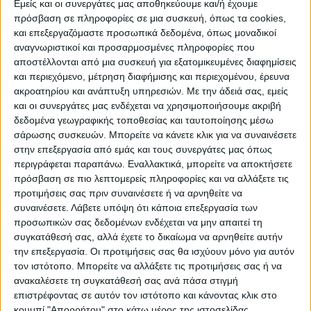
Εμείς και οι συνεργάτες μας αποθηκεύουμε και/ή έχουμε
πρόσβαση σε πληροφορίες σε μια συσκευή, όπως τα cookies,
και επεξεργαζόμαστε προσωπικά δεδομένα, όπως μοναδικοί
ΠΟΛΙΤΙΣΜΌΣ
αναγνωριστικοί και προσαρμοσμένες πληροφορίες που
αποστέλλονται από μια συσκευή για εξατομικευμένες διαφημίσεις
και περιεχόμενο, μέτρηση διαφήμισης και περιεχομένου, έρευνα
ακροατηρίου και ανάπτυξη υπηρεσιών.
Με την άδειά σας, εμείς
ΕΚΔΗΛΩΣΕΙΣ
ΜΟΥΣΙΚΗ
ΔΙΑΚΡΙΣΕΙΣ
και οι συνεργάτες μας ενδέχεται να χρησιμοποιήσουμε ακριβή
δεδομένα γεωγραφικής τοποθεσίας και ταυτοποίησης μέσω
σάρωσης συσκευών. Μπορείτε να κάνετε κλικ για να συναινέσετε
ΕΘΙΜΑ
ΒΙΒΛΙΟ
στην επεξεργασία από εμάς και τους συνεργάτες μας όπως
περιγράφεται παραπάνω. Εναλλακτικά, μπορείτε να αποκτήσετε
πρόσβαση σε πιο λεπτομερείς πληροφορίες και να αλλάξετε τις
προτιμήσεις σας πριν συναινέσετε ή να αρνηθείτε να
ΙΣΤΟΡΊΑ
ΑΠΌΨΕΙΣ
ΠΡΌΣΩΠΑ
ΣΥΝΕΝΤΕΎΞΕΙΣ
|
συναινέσετε.
Λάβετε υπόψη ότι κάποια επεξεργασία των
προσωπικών σας δεδομένων ενδέχεται να μην απαιτεί τη
συγκατάθεσή σας, αλλά έχετε το δικαίωμα να αρνηθείτε αυτήν
ΚΑΤΆΛΟΓΟΣ ΕΠΑΓΓΕΛΜΑΤΙΏΝ
την επεξεργασία. Οι προτιμήσεις σας θα ισχύουν μόνο για αυτόν
τον ιστότοπο. Μπορείτε να αλλάξετε τις προτιμήσεις σας ή να
ανακαλέσετε τη συγκατάθεσή σας ανά πάσα στιγμή
επιστρέφοντας σε αυτόν τον ιστότοπο και κάνοντας κλικ στο
κουμπί "Απορρήτου" στο κάτω μέρος της ιστοσελίδας.