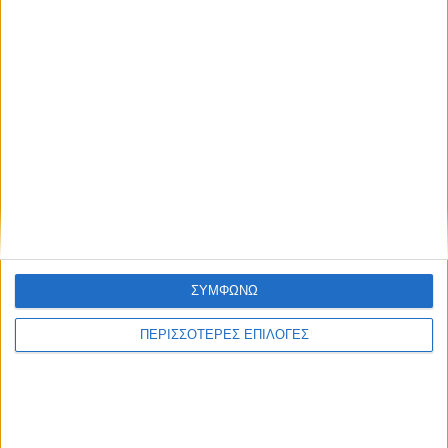
Εταιρεία Δυτικής Ελλάδος και οι Eκδόσεις
Πατάκη σας προσκαλούν στην παρουσίαση του
βιβλίου του Δημήτρη Γ. Παναγιωτόπουλου «Οι
αγρότες
ΣΥΝΕΧΊΣΤΕ ΤΗΝ ΑΝΆΓΝΩΣΗ…
Δημοσιεύτηκε:
16 Μαρτίου 2023
Συντάκτης:
Newsroom
ΣΥΜΦΩΝΩ
ΠΕΡΙΣΣΟΤΕΡΕΣ ΕΠΙΛΟΓΕΣ