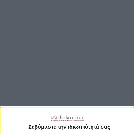
ΒΟΥΛΉ
ΔΉΜΟΙ
ΠΕΡΙΦΈΡΕΙΑ
TRAVEL GUIDE
ΑΞΙΟΘΕΑΤΑ
ΑΡΧΑΙΟΛΟΓΙΚΟΊ ΧΏΡΟΙ
ΚΆΣΤΡΑ
ΓΕΦΎΡΙΑ
ΠΑΡΑΛΊΕΣ
ΛΊΜΝΕΣ
ΓΑΣΤΡΟΝΟΜΙΑ
ΕΞΟΔΟΣ
ΔΡΑΣΤΗΡΙΟΤΗΤΕΣ
Σεβόμαστε την ιδιωτικότητά σας