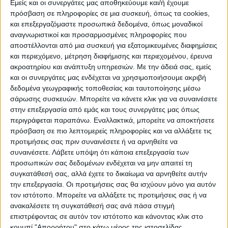
ΠΡΟΟΡΙΣΜΟΊ
ΟΙΚΟΤΟΥΡΙΣΜΟΣ
Εμείς και οι συνεργάτες μας αποθηκεύουμε και/ή έχουμε
πρόσβαση σε πληροφορίες σε μια συσκευή, όπως τα cookies,
και επεξεργαζόμαστε προσωπικά δεδομένα, όπως μοναδικοί
αναγνωριστικοί και προσαρμοσμένες πληροφορίες που
ΠΟΛΙΤΙΣΜΌΣ
αποστέλλονται από μια συσκευή για εξατομικευμένες διαφημίσεις
και περιεχόμενο, μέτρηση διαφήμισης και περιεχομένου, έρευνα
ακροατηρίου και ανάπτυξη υπηρεσιών.
Με την άδειά σας, εμείς
ΕΚΔΗΛΩΣΕΙΣ
ΜΟΥΣΙΚΗ
ΔΙΑΚΡΙΣΕΙΣ
και οι συνεργάτες μας ενδέχεται να χρησιμοποιήσουμε ακριβή
δεδομένα γεωγραφικής τοποθεσίας και ταυτοποίησης μέσω
σάρωσης συσκευών. Μπορείτε να κάνετε κλικ για να συναινέσετε
στην επεξεργασία από εμάς και τους συνεργάτες μας όπως
ΕΘΙΜΑ
ΒΙΒΛΙΟ
περιγράφεται παραπάνω. Εναλλακτικά, μπορείτε να αποκτήσετε
πρόσβαση σε πιο λεπτομερείς πληροφορίες και να αλλάξετε τις
προτιμήσεις σας πριν συναινέσετε ή να αρνηθείτε να
συναινέσετε.
Λάβετε υπόψη ότι κάποια επεξεργασία των
ΙΣΤΟΡΊΑ
ΑΠΌΨΕΙΣ
ΠΡΌΣΩΠΑ
ΣΥΝΕΝΤΕΎΞΕΙΣ
|
προσωπικών σας δεδομένων ενδέχεται να μην απαιτεί τη
συγκατάθεσή σας, αλλά έχετε το δικαίωμα να αρνηθείτε αυτήν
την επεξεργασία. Οι προτιμήσεις σας θα ισχύουν μόνο για αυτόν
ΚΑΤΆΛΟΓΟΣ ΕΠΑΓΓΕΛΜΑΤΙΏΝ
τον ιστότοπο. Μπορείτε να αλλάξετε τις προτιμήσεις σας ή να
ανακαλέσετε τη συγκατάθεσή σας ανά πάσα στιγμή
επιστρέφοντας σε αυτόν τον ιστότοπο και κάνοντας κλικ στο
κουμπί "Απορρήτου" στο κάτω μέρος της ιστοσελίδας.