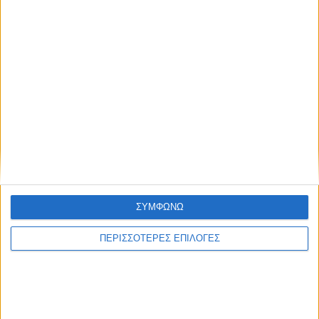
Μια όμορφη βραδιά, με παραδοσιακούς χορούς,
από χορευτικά τμήματα συλλόγων της
περιοχής, θα παραγματοποιηθεί ενόψει του
πανηγυριού της Αγίας Παρασκευής στο
Νεοχώρι. Το Αντάμωμα Χορευτικών Τμημάτων
διοργανώνεται από τον Χορευτικό
ΣΥΝΕΧΊΣΤΕ ΤΗΝ ΑΝΆΓΝΩΣΗ…
Δημοσιεύτηκε:
22 Ιουλίου 2025
Συντάκτης:
ΣΥΜΦΩΝΩ
Newsroom
ΠΕΡΙΣΣΟΤΕΡΕΣ ΕΠΙΛΟΓΕΣ