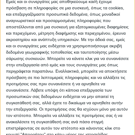
Εμείς και οι συνεργάτες μας αποθηκεύουμε και/ή έχουμε
πρόσβαση σε πληροφορίες σε μια συσκευή, όπως τα cookies,
και επεξεργαζόμαστε προσωπικά δεδομένα, όπως μοναδικοί
ΠΟΛΙΤΙΣΜΌΣ
αναγνωριστικοί και προσαρμοσμένες πληροφορίες που
αποστέλλονται από μια συσκευή για εξατομικευμένες διαφημίσεις
και περιεχόμενο, μέτρηση διαφήμισης και περιεχομένου, έρευνα
ακροατηρίου και ανάπτυξη υπηρεσιών.
Με την άδειά σας, εμείς
ΕΚΔΗΛΩΣΕΙΣ
ΜΟΥΣΙΚΗ
ΔΙΑΚΡΙΣΕΙΣ
και οι συνεργάτες μας ενδέχεται να χρησιμοποιήσουμε ακριβή
δεδομένα γεωγραφικής τοποθεσίας και ταυτοποίησης μέσω
σάρωσης συσκευών. Μπορείτε να κάνετε κλικ για να συναινέσετε
ΕΘΙΜΑ
ΒΙΒΛΙΟ
στην επεξεργασία από εμάς και τους συνεργάτες μας όπως
περιγράφεται παραπάνω. Εναλλακτικά, μπορείτε να αποκτήσετε
πρόσβαση σε πιο λεπτομερείς πληροφορίες και να αλλάξετε τις
προτιμήσεις σας πριν συναινέσετε ή να αρνηθείτε να
ΙΣΤΟΡΊΑ
ΑΠΌΨΕΙΣ
ΠΡΌΣΩΠΑ
ΣΥΝΕΝΤΕΎΞΕΙΣ
|
συναινέσετε.
Λάβετε υπόψη ότι κάποια επεξεργασία των
προσωπικών σας δεδομένων ενδέχεται να μην απαιτεί τη
συγκατάθεσή σας, αλλά έχετε το δικαίωμα να αρνηθείτε αυτήν
ΚΑΤΆΛΟΓΟΣ ΕΠΑΓΓΕΛΜΑΤΙΏΝ
την επεξεργασία. Οι προτιμήσεις σας θα ισχύουν μόνο για αυτόν
τον ιστότοπο. Μπορείτε να αλλάξετε τις προτιμήσεις σας ή να
ανακαλέσετε τη συγκατάθεσή σας ανά πάσα στιγμή
επιστρέφοντας σε αυτόν τον ιστότοπο και κάνοντας κλικ στο
κουμπί "Απορρήτου" στο κάτω μέρος της ιστοσελίδας.