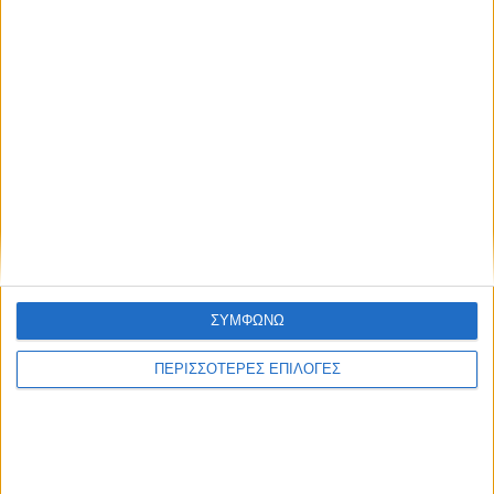
Δημοσιεύτηκε:
24 Ιανουαρίου 2025
Συντάκτης:
Newsroom
ΣΥΜΦΩΝΩ
ΠΕΡΙΣΣΟΤΕΡΕΣ ΕΠΙΛΟΓΕΣ