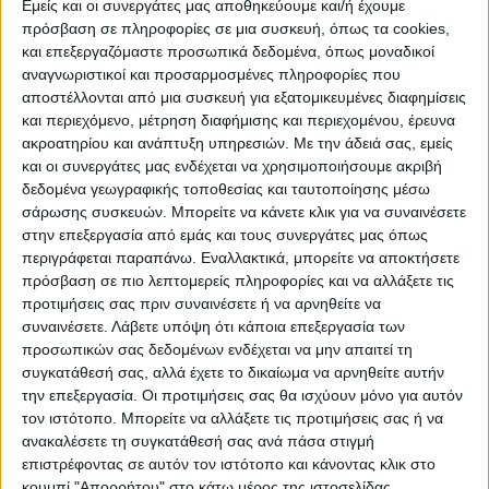
Εμείς και οι συνεργάτες μας αποθηκεύουμε και/ή έχουμε
πρόσβαση σε πληροφορίες σε μια συσκευή, όπως τα cookies,
και επεξεργαζόμαστε προσωπικά δεδομένα, όπως μοναδικοί
ΠΟΛΙΤΙΣΜΌΣ
αναγνωριστικοί και προσαρμοσμένες πληροφορίες που
αποστέλλονται από μια συσκευή για εξατομικευμένες διαφημίσεις
και περιεχόμενο, μέτρηση διαφήμισης και περιεχομένου, έρευνα
ακροατηρίου και ανάπτυξη υπηρεσιών.
Με την άδειά σας, εμείς
ΕΚΔΗΛΩΣΕΙΣ
ΜΟΥΣΙΚΗ
ΔΙΑΚΡΙΣΕΙΣ
και οι συνεργάτες μας ενδέχεται να χρησιμοποιήσουμε ακριβή
δεδομένα γεωγραφικής τοποθεσίας και ταυτοποίησης μέσω
σάρωσης συσκευών. Μπορείτε να κάνετε κλικ για να συναινέσετε
ΕΘΙΜΑ
ΒΙΒΛΙΟ
στην επεξεργασία από εμάς και τους συνεργάτες μας όπως
περιγράφεται παραπάνω. Εναλλακτικά, μπορείτε να αποκτήσετε
πρόσβαση σε πιο λεπτομερείς πληροφορίες και να αλλάξετε τις
προτιμήσεις σας πριν συναινέσετε ή να αρνηθείτε να
ΙΣΤΟΡΊΑ
ΑΠΌΨΕΙΣ
ΠΡΌΣΩΠΑ
ΣΥΝΕΝΤΕΎΞΕΙΣ
|
συναινέσετε.
Λάβετε υπόψη ότι κάποια επεξεργασία των
προσωπικών σας δεδομένων ενδέχεται να μην απαιτεί τη
συγκατάθεσή σας, αλλά έχετε το δικαίωμα να αρνηθείτε αυτήν
ΚΑΤΆΛΟΓΟΣ ΕΠΑΓΓΕΛΜΑΤΙΏΝ
την επεξεργασία. Οι προτιμήσεις σας θα ισχύουν μόνο για αυτόν
τον ιστότοπο. Μπορείτε να αλλάξετε τις προτιμήσεις σας ή να
ανακαλέσετε τη συγκατάθεσή σας ανά πάσα στιγμή
επιστρέφοντας σε αυτόν τον ιστότοπο και κάνοντας κλικ στο
κουμπί "Απορρήτου" στο κάτω μέρος της ιστοσελίδας.