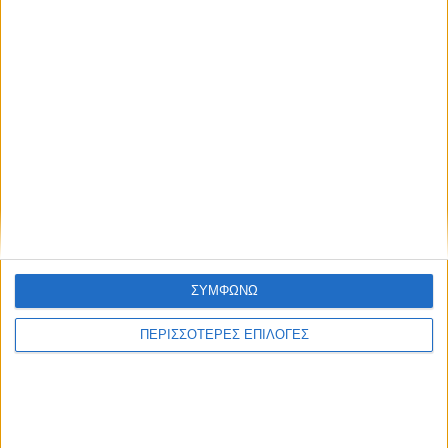
ΔΉΜΟΙ
Αφαλάτωση; Μαγγάνιο; Θείο; Ποιο το πρόβλημα
του Νερού του Νεοχωρίου;
ΣΥΜΦΩΝΩ
Πολιτιστικό Καλοκαίρι 2026: Το πρόγραμμα
εκδηλώσεων του Αυγούστου στον Δήμο Ακτίου –
ΠΕΡΙΣΣΟΤΕΡΕΣ ΕΠΙΛΟΓΕΣ
Βόνιτσας
Απέραντη χωματερή ο Δήμος Ξηρομέρου – Η εικόνα
εγκατάλειψης δεν κρύβεται άλλο