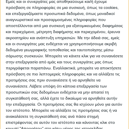
ΠΡΟΟΡΙΣΜΟΊ
ΟΙΚΟΤΟΥΡΙΣΜΟΣ
Εμείς και οι συνεργάτες μας αποθηκεύουμε και/ή έχουμε
πρόσβαση σε πληροφορίες σε μια συσκευή, όπως τα cookies,
και επεξεργαζόμαστε προσωπικά δεδομένα, όπως μοναδικοί
αναγνωριστικοί και προσαρμοσμένες πληροφορίες που
ΠΟΛΙΤΙΣΜΌΣ
αποστέλλονται από μια συσκευή για εξατομικευμένες διαφημίσεις
και περιεχόμενο, μέτρηση διαφήμισης και περιεχομένου, έρευνα
ακροατηρίου και ανάπτυξη υπηρεσιών.
Με την άδειά σας, εμείς
ΕΚΔΗΛΩΣΕΙΣ
ΜΟΥΣΙΚΗ
ΔΙΑΚΡΙΣΕΙΣ
και οι συνεργάτες μας ενδέχεται να χρησιμοποιήσουμε ακριβή
δεδομένα γεωγραφικής τοποθεσίας και ταυτοποίησης μέσω
σάρωσης συσκευών. Μπορείτε να κάνετε κλικ για να συναινέσετε
στην επεξεργασία από εμάς και τους συνεργάτες μας όπως
ΕΘΙΜΑ
ΒΙΒΛΙΟ
περιγράφεται παραπάνω. Εναλλακτικά, μπορείτε να αποκτήσετε
πρόσβαση σε πιο λεπτομερείς πληροφορίες και να αλλάξετε τις
προτιμήσεις σας πριν συναινέσετε ή να αρνηθείτε να
συναινέσετε.
Λάβετε υπόψη ότι κάποια επεξεργασία των
ΙΣΤΟΡΊΑ
ΑΠΌΨΕΙΣ
ΠΡΌΣΩΠΑ
ΣΥΝΕΝΤΕΎΞΕΙΣ
|
προσωπικών σας δεδομένων ενδέχεται να μην απαιτεί τη
συγκατάθεσή σας, αλλά έχετε το δικαίωμα να αρνηθείτε αυτήν
την επεξεργασία. Οι προτιμήσεις σας θα ισχύουν μόνο για αυτόν
ΚΑΤΆΛΟΓΟΣ ΕΠΑΓΓΕΛΜΑΤΙΏΝ
τον ιστότοπο. Μπορείτε να αλλάξετε τις προτιμήσεις σας ή να
ανακαλέσετε τη συγκατάθεσή σας ανά πάσα στιγμή
επιστρέφοντας σε αυτόν τον ιστότοπο και κάνοντας κλικ στο
κουμπί "Απορρήτου" στο κάτω μέρος της ιστοσελίδας.