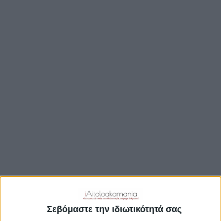
ΒΟΥΛΉ
ΔΉΜΟΙ
ΠΕΡΙΦΈΡΕΙΑ
TRAVEL GUIDE
ΑΞΙΟΘΕΑΤΑ
ΑΡΧΑΙΟΛΟΓΙΚΟΊ ΧΏΡΟΙ
ΚΆΣΤΡΑ
ΓΕΦΎΡΙΑ
ΠΑΡΑΛΊΕΣ
ΛΊΜΝΕΣ
ΓΑΣΤΡΟΝΟΜΙΑ
ΕΞΟΔΟΣ
ΔΡΑΣΤΗΡΙΟΤΗΤΕΣ
Σεβόμαστε την ιδιωτικότητά σας