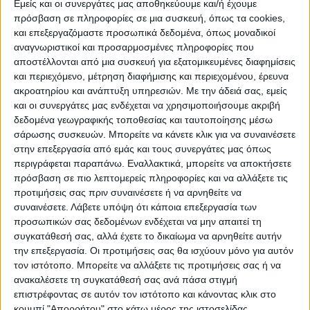
ΠΡΟΟΡΙΣΜΟΊ
ΟΙΚΟΤΟΥΡΙΣΜΟΣ
Εμείς και οι συνεργάτες μας αποθηκεύουμε και/ή έχουμε
πρόσβαση σε πληροφορίες σε μια συσκευή, όπως τα cookies,
και επεξεργαζόμαστε προσωπικά δεδομένα, όπως μοναδικοί
αναγνωριστικοί και προσαρμοσμένες πληροφορίες που
ΠΟΛΙΤΙΣΜΌΣ
αποστέλλονται από μια συσκευή για εξατομικευμένες διαφημίσεις
και περιεχόμενο, μέτρηση διαφήμισης και περιεχομένου, έρευνα
ακροατηρίου και ανάπτυξη υπηρεσιών.
Με την άδειά σας, εμείς
ΕΚΔΗΛΩΣΕΙΣ
ΜΟΥΣΙΚΗ
ΔΙΑΚΡΙΣΕΙΣ
και οι συνεργάτες μας ενδέχεται να χρησιμοποιήσουμε ακριβή
δεδομένα γεωγραφικής τοποθεσίας και ταυτοποίησης μέσω
σάρωσης συσκευών. Μπορείτε να κάνετε κλικ για να συναινέσετε
στην επεξεργασία από εμάς και τους συνεργάτες μας όπως
ΕΘΙΜΑ
ΒΙΒΛΙΟ
περιγράφεται παραπάνω. Εναλλακτικά, μπορείτε να αποκτήσετε
πρόσβαση σε πιο λεπτομερείς πληροφορίες και να αλλάξετε τις
προτιμήσεις σας πριν συναινέσετε ή να αρνηθείτε να
συναινέσετε.
Λάβετε υπόψη ότι κάποια επεξεργασία των
ΙΣΤΟΡΊΑ
ΑΠΌΨΕΙΣ
ΠΡΌΣΩΠΑ
ΣΥΝΕΝΤΕΎΞΕΙΣ
|
προσωπικών σας δεδομένων ενδέχεται να μην απαιτεί τη
συγκατάθεσή σας, αλλά έχετε το δικαίωμα να αρνηθείτε αυτήν
την επεξεργασία. Οι προτιμήσεις σας θα ισχύουν μόνο για αυτόν
ΚΑΤΆΛΟΓΟΣ ΕΠΑΓΓΕΛΜΑΤΙΏΝ
τον ιστότοπο. Μπορείτε να αλλάξετε τις προτιμήσεις σας ή να
ανακαλέσετε τη συγκατάθεσή σας ανά πάσα στιγμή
επιστρέφοντας σε αυτόν τον ιστότοπο και κάνοντας κλικ στο
κουμπί "Απορρήτου" στο κάτω μέρος της ιστοσελίδας.