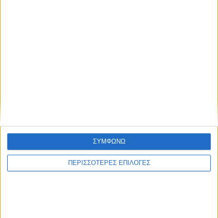
Με υπερηφάνεια και συγκίνηση η παρέλαση των πέντε
μαθητών στον Κάλαμο (vid)
ΣΥΜΦΩΝΩ
Ζευγάρι κύκνων έφερε στη ζωή επτά
κυκνάκια στο Διόνι, στις εκβολές
ΠΕΡΙΣΣΟΤΕΡΕΣ ΕΠΙΛΟΓΕΣ
Αχελώου
Ζευγάρι νέων άφησε την Αθήνα για