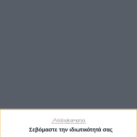
ΒΟΥΛΉ
ΔΉΜΟΙ
ΠΕΡΙΦΈΡΕΙΑ
TRAVEL GUIDE
ΑΞΙΟΘΕΑΤΑ
ΑΡΧΑΙΟΛΟΓΙΚΟΊ ΧΏΡΟΙ
ΚΆΣΤΡΑ
ΓΕΦΎΡΙΑ
ΠΑΡΑΛΊΕΣ
ΛΊΜΝΕΣ
ΓΑΣΤΡΟΝΟΜΙΑ
ΕΞΟΔΟΣ
ΔΡΑΣΤΗΡΙΟΤΗΤΕΣ
Σεβόμαστε την ιδιωτικότητά σας