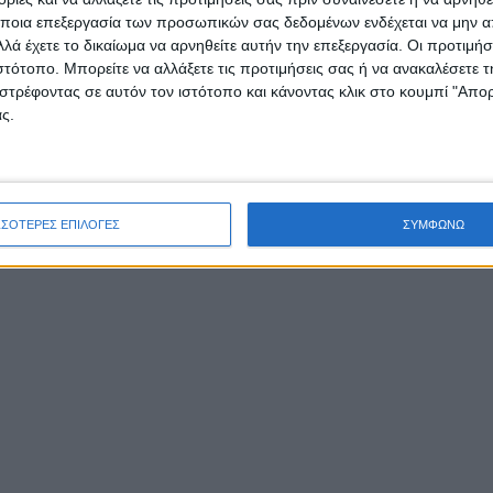
Ο Δημήτρης Ντάης
ποια επεξεργασία των προσωπικών σας δεδομένων ενδέχεται να μην απ
λά έχετε το δικαίωμα να αρνηθείτε αυτήν την επεξεργασία. Οι προτιμήσ
ιστότοπο. Μπορείτε να αλλάξετε τις προτιμήσεις σας ή να ανακαλέσετε
αναλαμβάνει
στρέφοντας σε αυτόν τον ιστότοπο και κάνοντας κλικ στο κουμπί "Απ
ς.
Συντονιστής στον
ΣΥ.ΡΙΖ.Α.
ΣΣΟΤΕΡΕΣ ΕΠΙΛΟΓΕΣ
ΣΥΜΦΩΝΩ
Αιτωλοακαρνανίας:
Οι αλλαγές σε κεντρικό επίπεδο στον ΣΥ.ΡΙΖ.Α.
επιφέρουν ανακατατάξεις και στη Νομαρχιακή
Επιτροπή Αιτωλοακαρνανίας με αναπόφευκτες αλ
σε θέσεις κλειδιά, όπως αυτή του Συντονιστή που
αναλαμβάνει ο Δημήτρης Ντάης από