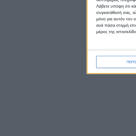
Λάβετε υπόψη ότι κά
συγκατάθεσή σας, αλ
μόνο για αυτόν τον 
ΡΟΉ ΕΙΔΉΣΕΩΝ
ανά πάσα στιγμή επι
μέρος της ιστοσελίδα
Δεύτερη θέση σε ημιορεινό
αγώνα στην Αρκαδία για τον
Παναγιώτη Κατσάρη από το
ΠΕΡΙ
Αιτωλικό
Μύτικας: Το γραφικό
παραθαλάσσιο ψαροχώρι της
Αιτωλοακαρνανίας
Καρυστιανού κατά ΜΜΕ:
Έφυγαν 1.000 από τη ΝΔ για
Σαμαρά και ασχολούνται με
ένα μέλος μας από το