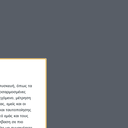
Νίκος Αλιάγας:
«Κληρονόμησα τον
νόστο και την αγάπη
για το Μεσολόγγι»
Σπήλαια
Αιτωλοακαρνανίας:
Ένας άγνωστος
ιστορικός και
αρχαιολογικός
 συσκευή, όπως τα
θησαυρός
προσαρμοσμένες
ιεχόμενο, μέτρηση
ς, εμείς και οι
και ταυτοποίησης
ό εμάς και τους
σβαση σε πιο
τε να συναινέσετε.