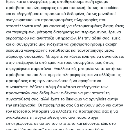
ΠΡΟΟΡΙΣΜΟΊ
ΟΙΚΟΤΟΥΡΙΣΜΟΣ
Εμείς και οι συνεργάτες μας αποθηκεύουμε και/ή έχουμε
πρόσβαση σε πληροφορίες σε μια συσκευή, όπως τα cookies,
και επεξεργαζόμαστε προσωπικά δεδομένα, όπως μοναδικοί
αναγνωριστικοί και προσαρμοσμένες πληροφορίες που
ΠΟΛΙΤΙΣΜΌΣ
αποστέλλονται από μια συσκευή για εξατομικευμένες διαφημίσεις
και περιεχόμενο, μέτρηση διαφήμισης και περιεχομένου, έρευνα
ακροατηρίου και ανάπτυξη υπηρεσιών.
Με την άδειά σας, εμείς
ΕΚΔΗΛΩΣΕΙΣ
ΜΟΥΣΙΚΗ
ΔΙΑΚΡΙΣΕΙΣ
και οι συνεργάτες μας ενδέχεται να χρησιμοποιήσουμε ακριβή
δεδομένα γεωγραφικής τοποθεσίας και ταυτοποίησης μέσω
σάρωσης συσκευών. Μπορείτε να κάνετε κλικ για να συναινέσετε
στην επεξεργασία από εμάς και τους συνεργάτες μας όπως
ΕΘΙΜΑ
ΒΙΒΛΙΟ
περιγράφεται παραπάνω. Εναλλακτικά, μπορείτε να αποκτήσετε
πρόσβαση σε πιο λεπτομερείς πληροφορίες και να αλλάξετε τις
προτιμήσεις σας πριν συναινέσετε ή να αρνηθείτε να
συναινέσετε.
Λάβετε υπόψη ότι κάποια επεξεργασία των
ΙΣΤΟΡΊΑ
ΑΠΌΨΕΙΣ
ΠΡΌΣΩΠΑ
ΣΥΝΕΝΤΕΎΞΕΙΣ
|
προσωπικών σας δεδομένων ενδέχεται να μην απαιτεί τη
συγκατάθεσή σας, αλλά έχετε το δικαίωμα να αρνηθείτε αυτήν
την επεξεργασία. Οι προτιμήσεις σας θα ισχύουν μόνο για αυτόν
ΚΑΤΆΛΟΓΟΣ ΕΠΑΓΓΕΛΜΑΤΙΏΝ
τον ιστότοπο. Μπορείτε να αλλάξετε τις προτιμήσεις σας ή να
ανακαλέσετε τη συγκατάθεσή σας ανά πάσα στιγμή
επιστρέφοντας σε αυτόν τον ιστότοπο και κάνοντας κλικ στο
κουμπί "Απορρήτου" στο κάτω μέρος της ιστοσελίδας.