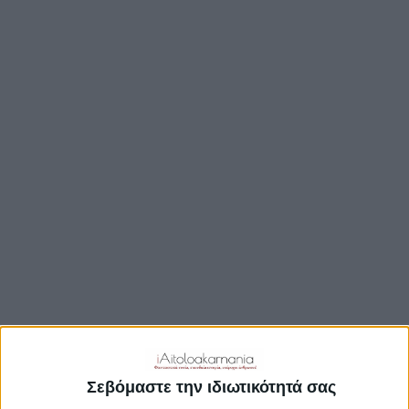
ΒΟΥΛΉ
ΔΉΜΟΙ
ΠΕΡΙΦΈΡΕΙΑ
TRAVEL GUIDE
ΑΞΙΟΘΕΑΤΑ
ΑΡΧΑΙΟΛΟΓΙΚΟΊ ΧΏΡΟΙ
ΚΆΣΤΡΑ
ΓΕΦΎΡΙΑ
ΠΑΡΑΛΊΕΣ
ΛΊΜΝΕΣ
ΓΑΣΤΡΟΝΟΜΙΑ
ΕΞΟΔΟΣ
ΔΡΑΣΤΗΡΙΟΤΗΤΕΣ
Σεβόμαστε την ιδιωτικότητά σας