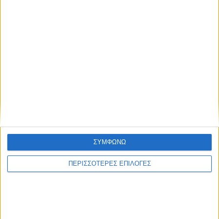
ΣΥΜΦΩΝΩ
ΔΉΜΟΙ
ΠΕΡΙΣΣΟΤΕΡΕΣ ΕΠΙΛΟΓΕΣ
Αφαλάτωση; Μαγγάνιο; Θείο; Ποιο το πρόβλημα
του Νερού του Νεοχωρίου;
Πολιτιστικό Καλοκαίρι 2026: Το πρόγραμμα