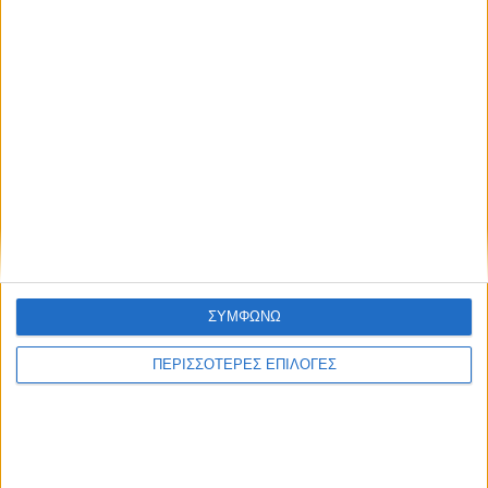
/
ΕΙΔΉΣΕΙΣ
ΟΙΚΟΤΟΥΡΙΣΜΌΣ
Η διαδικασία
παραγωγής
ελαιολάδου σε
ελαιοτρίβειο στη
ΣΥΜΦΩΝΩ
Ναύπακτο
ΠΕΡΙΣΣΟΤΕΡΕΣ ΕΠΙΛΟΓΕΣ
Διανύουμε μια εποχή όπου τα ελαιοτριβεία και
οι άνθρωποί τους δουλεύουν πυρετωδώς για να