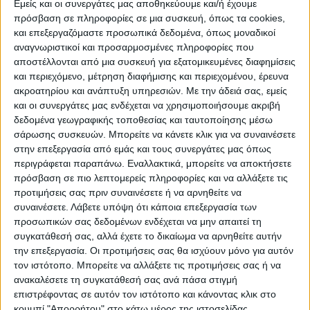
Εμείς και οι συνεργάτες μας αποθηκεύουμε και/ή έχουμε
πρόσβαση σε πληροφορίες σε μια συσκευή, όπως τα cookies,
και επεξεργαζόμαστε προσωπικά δεδομένα, όπως μοναδικοί
ΠΟΛΙΤΙΣΜΌΣ
αναγνωριστικοί και προσαρμοσμένες πληροφορίες που
αποστέλλονται από μια συσκευή για εξατομικευμένες διαφημίσεις
και περιεχόμενο, μέτρηση διαφήμισης και περιεχομένου, έρευνα
ακροατηρίου και ανάπτυξη υπηρεσιών.
Με την άδειά σας, εμείς
ΕΚΔΗΛΩΣΕΙΣ
ΜΟΥΣΙΚΗ
ΔΙΑΚΡΙΣΕΙΣ
και οι συνεργάτες μας ενδέχεται να χρησιμοποιήσουμε ακριβή
δεδομένα γεωγραφικής τοποθεσίας και ταυτοποίησης μέσω
σάρωσης συσκευών. Μπορείτε να κάνετε κλικ για να συναινέσετε
ΕΘΙΜΑ
ΒΙΒΛΙΟ
στην επεξεργασία από εμάς και τους συνεργάτες μας όπως
περιγράφεται παραπάνω. Εναλλακτικά, μπορείτε να αποκτήσετε
πρόσβαση σε πιο λεπτομερείς πληροφορίες και να αλλάξετε τις
προτιμήσεις σας πριν συναινέσετε ή να αρνηθείτε να
ΙΣΤΟΡΊΑ
ΑΠΌΨΕΙΣ
ΠΡΌΣΩΠΑ
ΣΥΝΕΝΤΕΎΞΕΙΣ
|
συναινέσετε.
Λάβετε υπόψη ότι κάποια επεξεργασία των
προσωπικών σας δεδομένων ενδέχεται να μην απαιτεί τη
συγκατάθεσή σας, αλλά έχετε το δικαίωμα να αρνηθείτε αυτήν
ΚΑΤΆΛΟΓΟΣ ΕΠΑΓΓΕΛΜΑΤΙΏΝ
την επεξεργασία. Οι προτιμήσεις σας θα ισχύουν μόνο για αυτόν
τον ιστότοπο. Μπορείτε να αλλάξετε τις προτιμήσεις σας ή να
ανακαλέσετε τη συγκατάθεσή σας ανά πάσα στιγμή
επιστρέφοντας σε αυτόν τον ιστότοπο και κάνοντας κλικ στο
κουμπί "Απορρήτου" στο κάτω μέρος της ιστοσελίδας.