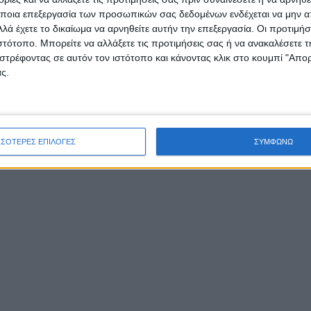
/
/
/
FEATURED
TRAVEL GUIDE
ΑΜΦΙΛΟΧΊΑ
ΑΞΙΟΘΈΑΤΑ
ποια επεξεργασία των προσωπικών σας δεδομένων ενδέχεται να μην απ
ΠΡΟΟΡΙΣΜΟΊ
λά έχετε το δικαίωμα να αρνηθείτε αυτήν την επεξεργασία. Οι προτιμήσ
ιστότοπο. Μπορείτε να αλλάξετε τις προτιμήσεις σας ή να ανακαλέσετε
στρέφοντας σε αυτόν τον ιστότοπο και κάνοντας κλικ στο κουμπί "Απ
Αμφιλοχία: Μια μέρα 
ς.
«ακατέργαστο διαμάν
ΣΣΟΤΕΡΕΣ ΕΠΙΛΟΓΕΣ
ΣΥΜΦΩΝΩ
του Αμβρακικού
Δεν υπάρχουν πολλοί λόγοι για να ξέρεις την
Αμφιλοχία. Είναι η διάσημη γραβιέρα της, η
φιλαρμονική, που έχει παίξει σε ολόκληρο τον πλα
η όμορφη θέα της με τον Αμβρακικό