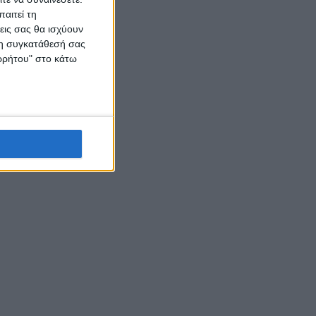
/
αιτεί τη
εις σας θα ισχύουν
 τη συγκατάθεσή σας
ορρήτου" στο κάτω
στο
τι»
νήτη,