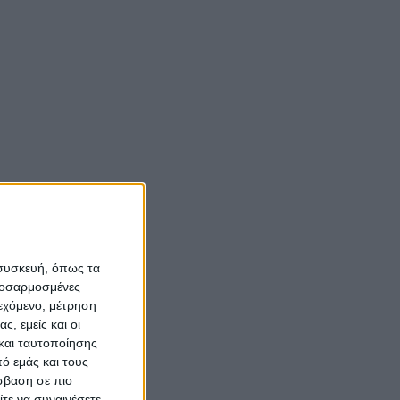
Νίκος Αλιάγας:
«Κληρονόμησα τον
m
νόστο και την αγάπη
για το Μεσολόγγι»
Σπήλαια
Αιτωλοακαρνανίας:
Ένας άγνωστος
ιστορικός και
αρχαιολογικός
θησαυρός
 συσκευή, όπως τα
προσαρμοσμένες
ιεχόμενο, μέτρηση
ς, εμείς και οι
και ταυτοποίησης
ό εμάς και τους
σβαση σε πιο
τε να συναινέσετε.