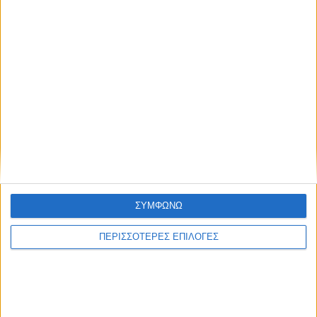
Σπήλαια Αιτωλοακαρνανίας: Ένας
άγνωστος ιστορικός και
αρχαιολογικός θησαυρός
ΣΥΜΦΩΝΩ
ΠΕΡΙΣΣΟΤΕΡΕΣ ΕΠΙΛΟΓΕΣ