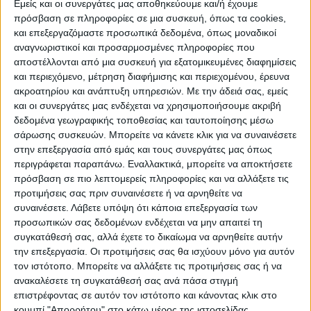
Εμείς και οι συνεργάτες μας αποθηκεύουμε και/ή έχουμε
ΠΡΟΟΡΙΣΜΟΊ
ΟΙΚΟΤΟΥΡΙΣΜΟΣ
πρόσβαση σε πληροφορίες σε μια συσκευή, όπως τα cookies,
και επεξεργαζόμαστε προσωπικά δεδομένα, όπως μοναδικοί
αναγνωριστικοί και προσαρμοσμένες πληροφορίες που
αποστέλλονται από μια συσκευή για εξατομικευμένες διαφημίσεις
ΠΟΛΙΤΙΣΜΌΣ
και περιεχόμενο, μέτρηση διαφήμισης και περιεχομένου, έρευνα
ακροατηρίου και ανάπτυξη υπηρεσιών.
Με την άδειά σας, εμείς
και οι συνεργάτες μας ενδέχεται να χρησιμοποιήσουμε ακριβή
ΕΚΔΗΛΩΣΕΙΣ
ΜΟΥΣΙΚΗ
ΔΙΑΚΡΙΣΕΙΣ
δεδομένα γεωγραφικής τοποθεσίας και ταυτοποίησης μέσω
σάρωσης συσκευών. Μπορείτε να κάνετε κλικ για να συναινέσετε
στην επεξεργασία από εμάς και τους συνεργάτες μας όπως
περιγράφεται παραπάνω. Εναλλακτικά, μπορείτε να αποκτήσετε
ΕΘΙΜΑ
ΒΙΒΛΙΟ
πρόσβαση σε πιο λεπτομερείς πληροφορίες και να αλλάξετε τις
προτιμήσεις σας πριν συναινέσετε ή να αρνηθείτε να
συναινέσετε.
Λάβετε υπόψη ότι κάποια επεξεργασία των
προσωπικών σας δεδομένων ενδέχεται να μην απαιτεί τη
ΙΣΤΟΡΊΑ
ΑΠΌΨΕΙΣ
ΠΡΌΣΩΠΑ
ΣΥΝΕΝΤΕΎΞΕΙΣ
|
συγκατάθεσή σας, αλλά έχετε το δικαίωμα να αρνηθείτε αυτήν
την επεξεργασία. Οι προτιμήσεις σας θα ισχύουν μόνο για αυτόν
τον ιστότοπο. Μπορείτε να αλλάξετε τις προτιμήσεις σας ή να
ΚΑΤΆΛΟΓΟΣ ΕΠΑΓΓΕΛΜΑΤΙΏΝ
ανακαλέσετε τη συγκατάθεσή σας ανά πάσα στιγμή
επιστρέφοντας σε αυτόν τον ιστότοπο και κάνοντας κλικ στο
κουμπί "Απορρήτου" στο κάτω μέρος της ιστοσελίδας.