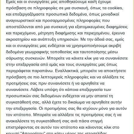
Εμείς και οι συνεργάτες μας αποθηκεύουμε και/ή έχουμε
πρόσβαση σε πληροφορίες σε μια συσκευή, όπως τα cookies,
ΠΟΛΙΤΙΣΜΌΣ
και επεξεργαζόμαστε προσωπικά δεδομένα, όπως μοναδικοί
αναγνωριστικοί και προσαρμοσμένες πληροφορίες που
αποστέλλονται από μια συσκευή για εξατομικευμένες διαφημίσεις
και περιεχόμενο, μέτρηση διαφήμισης και περιεχομένου, έρευνα
ΕΚΔΗΛΩΣΕΙΣ
ΜΟΥΣΙΚΗ
ΔΙΑΚΡΙΣΕΙΣ
ακροατηρίου και ανάπτυξη υπηρεσιών.
Με την άδειά σας, εμείς
και οι συνεργάτες μας ενδέχεται να χρησιμοποιήσουμε ακριβή
δεδομένα γεωγραφικής τοποθεσίας και ταυτοποίησης μέσω
ΕΘΙΜΑ
ΒΙΒΛΙΟ
σάρωσης συσκευών. Μπορείτε να κάνετε κλικ για να συναινέσετε
στην επεξεργασία από εμάς και τους συνεργάτες μας όπως
περιγράφεται παραπάνω. Εναλλακτικά, μπορείτε να αποκτήσετε
πρόσβαση σε πιο λεπτομερείς πληροφορίες και να αλλάξετε τις
ΙΣΤΟΡΊΑ
ΑΠΌΨΕΙΣ
ΠΡΌΣΩΠΑ
ΣΥΝΕΝΤΕΎΞΕΙΣ
|
προτιμήσεις σας πριν συναινέσετε ή να αρνηθείτε να
συναινέσετε.
Λάβετε υπόψη ότι κάποια επεξεργασία των
προσωπικών σας δεδομένων ενδέχεται να μην απαιτεί τη
ΚΑΤΆΛΟΓΟΣ ΕΠΑΓΓΕΛΜΑΤΙΏΝ
συγκατάθεσή σας, αλλά έχετε το δικαίωμα να αρνηθείτε αυτήν
την επεξεργασία. Οι προτιμήσεις σας θα ισχύουν μόνο για αυτόν
τον ιστότοπο. Μπορείτε να αλλάξετε τις προτιμήσεις σας ή να
ανακαλέσετε τη συγκατάθεσή σας ανά πάσα στιγμή
Ετικέτα:
επιστρέφοντας σε αυτόν τον ιστότοπο και κάνοντας κλικ στο
κουμπί "Απορρήτου" στο κάτω μέρος της ιστοσελίδας.