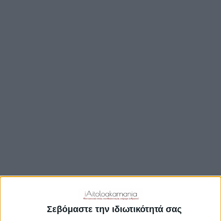
TRAVEL GUIDE
ΑΞΙΟΘΕΑΤΑ
ΑΡΧΑΙΟΛΟΓΙΚΟΊ ΧΏΡΟΙ
ΚΆΣΤΡΑ
ΓΕΦΎΡΙΑ
ΠΑΡΑΛΊΕΣ
ΛΊΜΝΕΣ
ΓΑΣΤΡΟΝΟΜΙΑ
ΕΞΟΔΟΣ
ΔΡΑΣΤΗΡΙΟΤΗΤΕΣ
ΠΡΟΟΡΙΣΜΟΊ
ΟΙΚΟΤΟΥΡΙΣΜΟΣ
Σεβόμαστε την ιδιωτικότητά σας