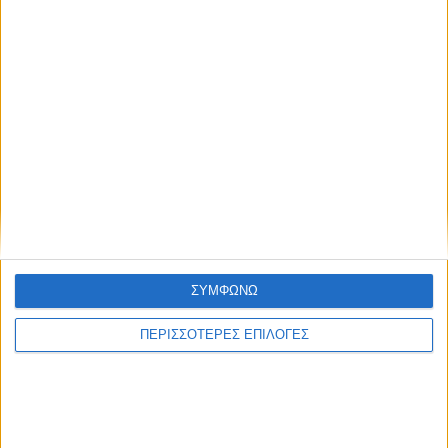
Έξοδο του Μεσολογγίου
Με έντονο ενδιαφέρον και υψηλό
επίπεδο αναμετρήσεων
ολοκληρώθηκε το τριήμερο
Τουρνουά Σκακιού Οινιάδες 2026
Περισσότερα άρθρα
ΣΥΜΦΩΝΩ
ΠΕΡΙΣΣΟΤΕΡΕΣ ΕΠΙΛΟΓΕΣ