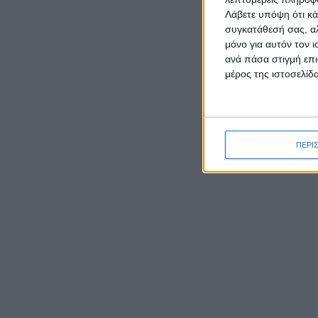
Λάβετε υπόψη ότι κά
συγκατάθεσή σας, αλ
μόνο για αυτόν τον 
ΡΟΉ ΕΙΔΉΣΕΩΝ
ανά πάσα στιγμή επι
μέρος της ιστοσελίδα
Δεύτερη θέση σε ημιορεινό
αγώνα στην Αρκαδία για τον
Παναγιώτη Κατσάρη από το
ΠΕΡΙ
Αιτωλικό
Καρυστιανού κατά ΜΜΕ:
Έφυγαν 1.000 από τη ΝΔ για
Σαμαρά και ασχολούνται με
ένα μέλος μας από το
Μεσολόγγι
Ο Μητροπολίτης Δαμασκηνός
παρουσίασε τον νέο εφημέριο