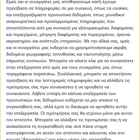
Εμείς και οι συνεργάτες μας αποθηκεύουμε και/ή έχουμε
πρόσβαση σε πληροφορίες σε μια συσκευή, όπως τα cookies,
και επεξεργαζόμαστε προσωπικά δεδομένα, όπως μοναδικοί
ΠΟΛΙΤΙΣΜΌΣ
αναγνωριστικοί και προσαρμοσμένες πληροφορίες που
αποστέλλονται από μια συσκευή για εξατομικευμένες διαφημίσεις
και περιεχόμενο, μέτρηση διαφήμισης και περιεχομένου, έρευνα
ακροατηρίου και ανάπτυξη υπηρεσιών.
Με την άδειά σας, εμείς
ΕΚΔΗΛΩΣΕΙΣ
ΜΟΥΣΙΚΗ
ΔΙΑΚΡΙΣΕΙΣ
και οι συνεργάτες μας ενδέχεται να χρησιμοποιήσουμε ακριβή
δεδομένα γεωγραφικής τοποθεσίας και ταυτοποίησης μέσω
σάρωσης συσκευών. Μπορείτε να κάνετε κλικ για να συναινέσετε
ΕΘΙΜΑ
ΒΙΒΛΙΟ
στην επεξεργασία από εμάς και τους συνεργάτες μας όπως
περιγράφεται παραπάνω. Εναλλακτικά, μπορείτε να αποκτήσετε
πρόσβαση σε πιο λεπτομερείς πληροφορίες και να αλλάξετε τις
προτιμήσεις σας πριν συναινέσετε ή να αρνηθείτε να
ΙΣΤΟΡΊΑ
ΑΠΌΨΕΙΣ
ΠΡΌΣΩΠΑ
ΣΥΝΕΝΤΕΎΞΕΙΣ
|
συναινέσετε.
Λάβετε υπόψη ότι κάποια επεξεργασία των
προσωπικών σας δεδομένων ενδέχεται να μην απαιτεί τη
συγκατάθεσή σας, αλλά έχετε το δικαίωμα να αρνηθείτε αυτήν
ΚΑΤΆΛΟΓΟΣ ΕΠΑΓΓΕΛΜΑΤΙΏΝ
την επεξεργασία. Οι προτιμήσεις σας θα ισχύουν μόνο για αυτόν
τον ιστότοπο. Μπορείτε να αλλάξετε τις προτιμήσεις σας ή να
ανακαλέσετε τη συγκατάθεσή σας ανά πάσα στιγμή
επιστρέφοντας σε αυτόν τον ιστότοπο και κάνοντας κλικ στο
κουμπί "Απορρήτου" στο κάτω μέρος της ιστοσελίδας.