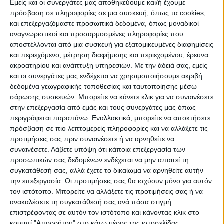
Εμείς και οι συνεργάτες μας αποθηκεύουμε και/ή έχουμε
πρόσβαση σε πληροφορίες σε μια συσκευή, όπως τα cookies,
και επεξεργαζόμαστε προσωπικά δεδομένα, όπως μοναδικοί
ΠΟΛΙΤΙΣΜΌΣ
αναγνωριστικοί και προσαρμοσμένες πληροφορίες που
αποστέλλονται από μια συσκευή για εξατομικευμένες διαφημίσεις
και περιεχόμενο, μέτρηση διαφήμισης και περιεχομένου, έρευνα
ακροατηρίου και ανάπτυξη υπηρεσιών.
Με την άδειά σας, εμείς
ΕΚΔΗΛΩΣΕΙΣ
ΜΟΥΣΙΚΗ
ΔΙΑΚΡΙΣΕΙΣ
και οι συνεργάτες μας ενδέχεται να χρησιμοποιήσουμε ακριβή
δεδομένα γεωγραφικής τοποθεσίας και ταυτοποίησης μέσω
σάρωσης συσκευών. Μπορείτε να κάνετε κλικ για να συναινέσετε
ΕΘΙΜΑ
ΒΙΒΛΙΟ
στην επεξεργασία από εμάς και τους συνεργάτες μας όπως
περιγράφεται παραπάνω. Εναλλακτικά, μπορείτε να αποκτήσετε
πρόσβαση σε πιο λεπτομερείς πληροφορίες και να αλλάξετε τις
προτιμήσεις σας πριν συναινέσετε ή να αρνηθείτε να
ΙΣΤΟΡΊΑ
ΑΠΌΨΕΙΣ
ΠΡΌΣΩΠΑ
ΣΥΝΕΝΤΕΎΞΕΙΣ
|
συναινέσετε.
Λάβετε υπόψη ότι κάποια επεξεργασία των
προσωπικών σας δεδομένων ενδέχεται να μην απαιτεί τη
συγκατάθεσή σας, αλλά έχετε το δικαίωμα να αρνηθείτε αυτήν
ΚΑΤΆΛΟΓΟΣ ΕΠΑΓΓΕΛΜΑΤΙΏΝ
την επεξεργασία. Οι προτιμήσεις σας θα ισχύουν μόνο για αυτόν
τον ιστότοπο. Μπορείτε να αλλάξετε τις προτιμήσεις σας ή να
ανακαλέσετε τη συγκατάθεσή σας ανά πάσα στιγμή
επιστρέφοντας σε αυτόν τον ιστότοπο και κάνοντας κλικ στο
κουμπί "Απορρήτου" στο κάτω μέρος της ιστοσελίδας.