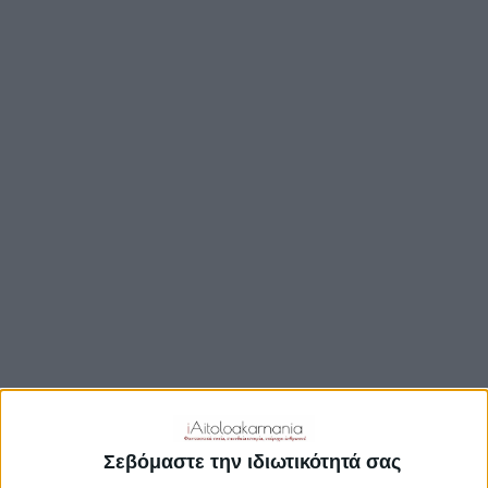
ΒΟΥΛΉ
ΔΉΜΟΙ
ΠΕΡΙΦΈΡΕΙΑ
TRAVEL GUIDE
ΑΞΙΟΘΕΑΤΑ
ΑΡΧΑΙΟΛΟΓΙΚΟΊ ΧΏΡΟΙ
ΚΆΣΤΡΑ
ΓΕΦΎΡΙΑ
ΠΑΡΑΛΊΕΣ
ΛΊΜΝΕΣ
ΓΑΣΤΡΟΝΟΜΙΑ
ΕΞΟΔΟΣ
ΔΡΑΣΤΗΡΙΟΤΗΤΕΣ
Σεβόμαστε την ιδιωτικότητά σας