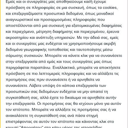
Εμείς και οι συνεργάτες μας αποθηκεύουμε και/ή έχουμε
ΠΡΟΟΡΙΣΜΟΊ
ΟΙΚΟΤΟΥΡΙΣΜΟΣ
πρόσβαση σε πληροφορίες σε μια συσκευή, όπως τα cookies,
και επεξεργαζόμαστε προσωπικά δεδομένα, όπως μοναδικοί
αναγνωριστικοί και προσαρμοσμένες πληροφορίες που
αποστέλλονται από μια συσκευή για εξατομικευμένες διαφημίσεις
ΠΟΛΙΤΙΣΜΌΣ
και περιεχόμενο, μέτρηση διαφήμισης και περιεχομένου, έρευνα
ακροατηρίου και ανάπτυξη υπηρεσιών.
Με την άδειά σας, εμείς
και οι συνεργάτες μας ενδέχεται να χρησιμοποιήσουμε ακριβή
ΕΚΔΗΛΩΣΕΙΣ
ΜΟΥΣΙΚΗ
ΔΙΑΚΡΙΣΕΙΣ
δεδομένα γεωγραφικής τοποθεσίας και ταυτοποίησης μέσω
σάρωσης συσκευών. Μπορείτε να κάνετε κλικ για να συναινέσετε
στην επεξεργασία από εμάς και τους συνεργάτες μας όπως
περιγράφεται παραπάνω. Εναλλακτικά, μπορείτε να αποκτήσετε
ΕΘΙΜΑ
ΒΙΒΛΙΟ
πρόσβαση σε πιο λεπτομερείς πληροφορίες και να αλλάξετε τις
προτιμήσεις σας πριν συναινέσετε ή να αρνηθείτε να
συναινέσετε.
Λάβετε υπόψη ότι κάποια επεξεργασία των
προσωπικών σας δεδομένων ενδέχεται να μην απαιτεί τη
ΙΣΤΟΡΊΑ
ΑΠΌΨΕΙΣ
ΠΡΌΣΩΠΑ
ΣΥΝΕΝΤΕΎΞΕΙΣ
|
συγκατάθεσή σας, αλλά έχετε το δικαίωμα να αρνηθείτε αυτήν
την επεξεργασία. Οι προτιμήσεις σας θα ισχύουν μόνο για αυτόν
τον ιστότοπο. Μπορείτε να αλλάξετε τις προτιμήσεις σας ή να
ΚΑΤΆΛΟΓΟΣ ΕΠΑΓΓΕΛΜΑΤΙΏΝ
ανακαλέσετε τη συγκατάθεσή σας ανά πάσα στιγμή
επιστρέφοντας σε αυτόν τον ιστότοπο και κάνοντας κλικ στο
κουμπί "Απορρήτου" στο κάτω μέρος της ιστοσελίδας.